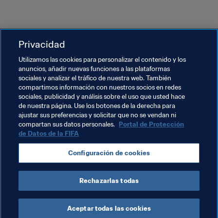
Privacidad
Utilizamos las cookies para personalizar el contenido y los
Nuevo acierto desde los once metros
anuncios, añadir nuevas funciones a las plataformas
sociales y analizar el tráfico de nuestra web. También
Antes de que se cumpliese la hora de juego en el estadio 
compartimos información con nuestros socios en redes
del Spartak, en Moscú, el último gol de Kane en Rusia 
sociales, publicidad y análisis sobre el uso que usted hace
2018 sirvió para adelantar a Inglaterra en su eliminatoria 
de nuestra página. Use los botones de la derecha para
ajustar sus preferencias y solicitar que no se vendan ni
de octavos de final ante Colombia, el 3 de julio. El 
compartan sus datos personales.
Portal de Protección
atacante ejecutó un penal lanzando por el centro y 
de Datos de la FIFA
engañando así al guardameta colombiano, David 
Ospina, que se tiró a la derecha.
Configuración de cookies
Rechazarlas todas
Aceptar todas las cookies