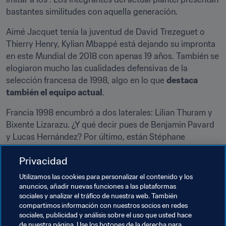
bastantes similitudes con aquella generación.
Aimé Jacquet tenía la juventud de David Trezeguet o 
Thierry Henry, Kylian Mbappé está dejando su impronta 
en este Mundial de 2018 con apenas 19 años. También se 
elogiaron mucho las cualidades defensivas de la 
selección francesa de 1998, algo en lo que 
destaca 
también el equipo actual
.
Francia 1998 encumbró a dos laterales: Lilian Thuram y 
Bixente Lizarazu. ¿Y qué decir pues de Benjamin Pavard 
y Lucas Hernández? Por último, están Stéphane 
Guivarc'h y Olivier Giroud. Los delanteros centro de 1998 
Privacidad
y 2018 respectivamente se caracterizan por prodigarse 
en esfuerzos defensivos, y comparten la paradoja de 
no 
Utilizamos las cookies para personalizar el contenido y los
haber visto puerta en la cita mundialista
.
anuncios, añadir nuevas funciones a las plataformas
sociales y analizar el tráfico de nuestra web. También
¿Y Didier Deschamps? Si su equipo vence a Croacia, el 
compartimos información con nuestros socios en redes
sociales, publicidad y análisis sobre el uso que usted hace
técnico, capitán en 1998 y seleccionador en 2018, podría 
de nuestra página. Use los botones de la derecha para