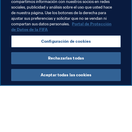
compartimos información con nuestros socios en redes
sociales, publicidad y análisis sobre el uso que usted hace
Sigue la acción desde dentro
de nuestra página. Use los botones de la derecha para
ajustar sus preferencias y solicitar que no se vendan ni
Echa un vistazo a nuestras Visual Stories
compartan sus datos personales.
Portal de Protección
de Datos de la FIFA
Vive Rusia 2018
Configuración de cookies
Copa Mundial de la FIFA 
en Twitter
 | 
en Facebook
 | 
en 
Instagram
Rechazarlas todas
Aceptar todas las cookies
La labor de la FIFA
Visite también
Legal
Todos los temas y las 
noticias relacionadas con 
Sistema de traspasos