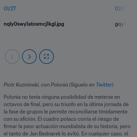
01
/
27
02
/
27
nqly0swy1atosmcj1kgl.jpg
gqy5mkxx
Piotr Kozminski, con Polonia (Síguelo en 
Twitter
)
Polonia no tenía ninguna posibilidad de meterse en 
octavos de final, pero su triunfo en la última jornada de 
la fase de grupos le permite reconciliarse tímidamente 
con su afición. El cuadro polaco corría el riesgo de 
firmar la peor actuación mundialista de su historia, pero 
el tanto de Jan Bednarek lo evitó. En cualquier caso, el 