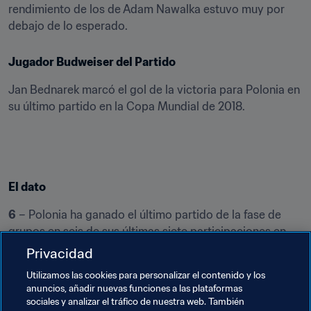
rendimiento de los de Adam Nawalka estuvo muy por 
debajo de lo esperado.
Jugador Budweiser del Partido
Jan Bednarek marcó el gol de la victoria para Polonia en 
su último partido en la Copa Mundial de 2018.
El dato
6
 – Polonia ha ganado el último partido de la fase de 
grupos en seis de sus últimas siete participaciones en 
una Copa Mundial [
ndlr: se incluye solamente la primera 
Privacidad
liguilla de las ediciones en las que hubo más de una
]. La 
Utilizamos las cookies para personalizar el contenido y los
única excepción fue la derrota por 3-0 ante Inglaterra en 
anuncios, añadir nuevas funciones a las plataformas
Monterrey, en 1986.
sociales y analizar el tráfico de nuestra web. También