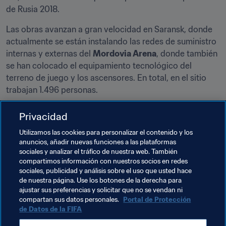
de Rusia 2018.
Las obras avanzan a gran velocidad en Saransk, donde 
actualmente se están instalando las redes de suministro 
internas y externas del 
Mordovia Arena
, donde también 
se han colocado el equipamiento tecnológico del 
terreno de juego y los ascensores. En total, en el sitio 
trabajan 1.496 personas.
En el 
Samara Arena
 está prácticamente terminada la 
Privacidad
estructura principal, pues 95 de los 96 bloques que la 
Utilizamos las cookies para personalizar el contenido y los
componen se encuentran en su sitio. Además, han 
anuncios, añadir nuevas funciones a las plataformas
empezado los preparativos para la renovación de la 
sociales y analizar el tráfico de nuestra web. También
zona que circunda el estadio. Se ha demolido el antiguo 
compartimos información con nuestros socios en redes
centro de radio y se han nivelado los terrenos en los que 
sociales, publicidad y análisis sobre el uso que usted hace
de nuestra página. Use los botones de la derecha para
se construirán los nuevos elementos y edificios.
ajustar sus preferencias y solicitar que no se vendan ni
compartan sus datos personales.
Portal de Protección
de Datos de la FIFA
Temas relacionados