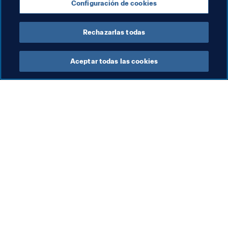
Configuración de cookies
Russia
UEFA
Rechazarlas todas
Aceptar todas las cookies
La labor de la FIFA
Visite también
Legal
Todos los temas y las 
noticias relacionadas con 
Sistema de traspasos
FIFA
Fútbol femenino
Reportes y documentos
Promoción del fútbol
Fundación FIFA
Innovación
FIFA Museum
Desarrollo del talento
Trabaja con nosotros