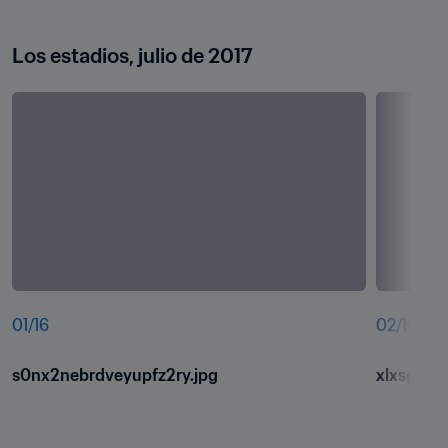
Los estadios, julio de 2017
01
/
16
02
/
16
s0nx2nebrdveyupfz2ry.jpg
xlxsg4yt