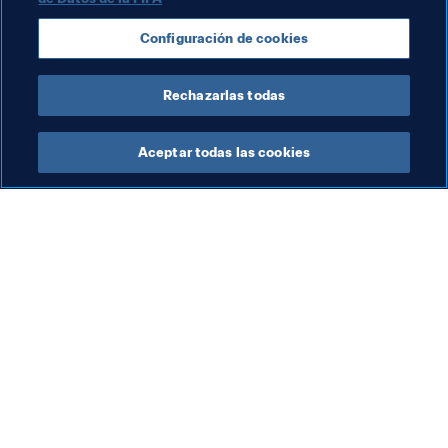
(Rusia, aquí llegan las águilas, mano a mano 
Configuración de cookies
jugadores y aficionados)
Uruguay
: 
BRILLA EL SOL EN RUSIA, EL CIELO ES 
Rechazarlas todas
TODO CELESTE
Aceptar todas las cookies
La labor de la FIFA
Visite también
Legal
Todos los temas y las 
noticias relacionadas con 
Sistema de traspasos
FIFA
Fútbol femenino
Reportes y documentos
Promoción del fútbol
Fundación FIFA
Innovación
FIFA Museum