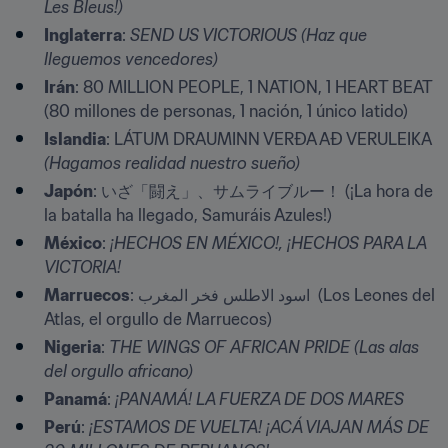
Les Bleus!)
Inglaterra
: 
SEND US VICTORIOUS (Haz que 
lleguemos vencedores)
Irán
: 80 MILLION PEOPLE, 1 NATION, 1 HEART BEAT 
(80 millones de personas, 1 nación, 1 único latido)
Islandia
: LÁTUM DRAUMINN VERÐA AÐ VERULEIKA 
(Hagamos realidad nuestro sueño) 
Japón
: いざ「闘え」、サムライブルー！ (¡La hora de 
la batalla ha llegado, Samuráis Azules!)
México
: 
¡HECHOS EN MÉXICO!, ¡HECHOS PARA LA 
VICTORIA!
Marruecos
: اسود الاطلس فخر المغرب  (Los Leones del 
Atlas, el orgullo de Marruecos)
Nigeria
: 
THE WINGS OF AFRICAN PRIDE (Las alas 
del orgullo africano) 
Panamá
: 
¡PANAMÁ! LA FUERZA DE DOS MARES 
Perú
: 
¡ESTAMOS DE VUELTA! ¡ACÁ VIAJAN MÁS DE 