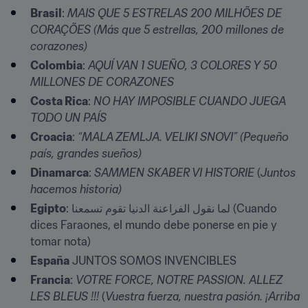
Brasil
: 
MAIS QUE 5 ESTRELAS 200 MILHÕES DE 
CORAÇÕES
(Más que 5 estrellas, 200 millones de 
corazones) 
Colombia
: 
AQUÍ VAN 1 SUEÑO, 3 COLORES Y 50 
MILLONES DE CORAZONES 
Costa Rica
: 
NO HAY IMPOSIBLE CUANDO JUEGA 
TODO UN PAÍS
Croacia
: 
“MALA ZEMLJA. VELIKI SNOVI” (Pequeño 
país, grandes sueños)
Dinamarca
: 
SAMMEN SKABER VI HISTORIE
 (
Juntos 
hacemos historia)
Egipto
: لما نقول الفراعنة الدنيا تقوم تسمعنا (Cuando 
dices Faraones, el mundo debe ponerse en pie y 
tomar nota)
España
 JUNTOS SOMOS INVENCIBLES
Francia
: 
VOTRE FORCE, NOTRE PASSION. ALLEZ 
LES BLEUS !!!
 (
Vuestra fuerza, nuestra pasión. ¡Arriba 