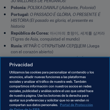
30 MILLONES DE PERUANOS! 
Polonia
: 
POLSKA DAWAJ! (¡Adelante, Polonia!) 
Portugal:
O PASSADO É GLÓRIA, O PRESENTE É 
HISTÓRIA (El pasado es gloria, el presente es 
historia
República de Corea:
 아시아의 호랑이, 세계를 삼켜라 
(Tigres de Asia, conquistad el mundo)
Rusia
: ИГРАЙ С ОТКРЫТЫМ СЕРДЦЕМ (Juega 
con el corazón abierto)
Senegal
: 
IMPOSSIBLE N'EST PAS SÉNÉGALAIS 
Privacidad
(Imposible no es senegalés)
Serbia
: JEDAN TIM, JEDAN SAN - SRBIJA! (Un 
Utilizamos las cookies para personalizar el contenido y los
anuncios, añadir nuevas funciones a las plataformas
equipo, un sueño: ¡Serbia!)
sociales y analizar el tráfico de nuestra web. También
Suecia
: 
TILLSAMMANS FÖR SVERIGE! (¡Juntos por 
compartimos información con nuestros socios en redes
Suecia!) 
sociales, publicidad y análisis sobre el uso que usted hace
de nuestra página. Use los botones de la derecha para
Suiza
: 
FOUR LANGUAGES, ONE NATION (Cuatro 
ajustar sus preferencias y solicitar que no se vendan ni
idiomas, una nación) 
compartan sus datos personales.
Portal de Protección
Túnez
: يا روسيا جاوك النسور. يد وحدة ملاعبية و جمهور 
de Datos de la FIFA