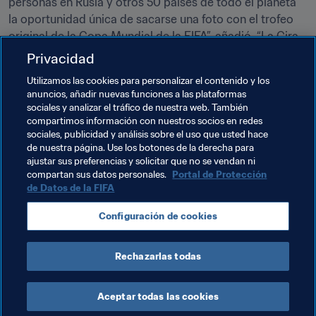
personas en Rusia y otros 50 países de todo el planeta 
la oportunidad única de sacarse una foto con el trofeo 
original de la Copa Mundial de la FIFA”, añadió. “La Gira 
del Trofeo ha sido una magnífica plataforma para 
Privacidad
entusiasmar a todo el mundo y al país anfitrión con la 
Utilizamos las cookies para personalizar el contenido y los
Copa Mundial de la FIFA 2018 que arranca en menos de 
anuncios, añadir nuevas funciones a las plataformas
una semana. ¡Que comience la cuenta atrás!”.
sociales y analizar el tráfico de nuestra web. También
compartimos información con nuestros socios en redes
sociales, publicidad y análisis sobre el uso que usted hace
de nuestra página. Use los botones de la derecha para
ajustar sus preferencias y solicitar que no se vendan ni
“Nos enorgullece poder traer emociones inolvidables a 
compartan sus datos personales.
Portal de Protección
cientos de miles de aficionados al fútbol y hacerles 
de Datos de la FIFA
sentir parte de la Copa Mundial de la FIFA 2018, que está 
a punto de comenzar en unos días”, afirmó Mickael Vinet, 
Configuración de cookies
director general del Proyecto de la Copa Mundial de la 
FIFA 2018™ de The Coca-Cola Company en Rusia.
Rechazarlas todas
Aceptar todas las cookies