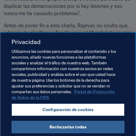
duplicar las demarcaciones por si hay lesiones y eso 
nunca me ha causado problemas".
Antes de poner fin a esta charla, Rajevac no oculta que, 
además de clasificar a Argelia para el Mundial, tiene otro 
gran objetivo en mente. "Llegué a la final de la CAN 2010 
Privacidad
con Ghana, pero perdimos ante Egipto. Quiero alcanzar 
Utilizamos las cookies para personalizar el contenido y los
de nuevo la final con Argelia y esta vez alzar el trofeo. 
anuncios, añadir nuevas funciones a las plataformas
Sería fantástico participar en la Copa FIFA 
sociales y analizar el tráfico de nuestra web. También
Confederaciones 2017", concluye.
compartimos información con nuestros socios en redes
sociales, publicidad y análisis sobre el uso que usted hace
de nuestra página. Use los botones de la derecha para
ajustar sus preferencias y solicitar que no se vendan ni
Temas relacionados
compartan sus datos personales.
Portal de Protección
de Datos de la FIFA
Algeria
Cameroon
Nigeria
Zambia
Configuración de cookies
CAF
Rechazarlas todas