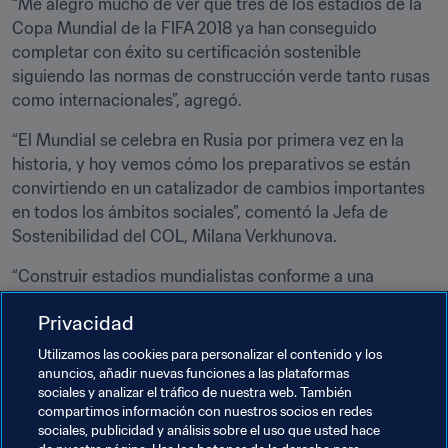
“Me alegro mucho de ver que tres de los estadios de la 
Copa Mundial de la FIFA 2018 ya han conseguido 
completar con éxito su certificación sostenible 
siguiendo las normas de construcción verde tanto rusas 
como internacionales”, agregó.
“El Mundial se celebra en Rusia por primera vez en la 
historia, y hoy vemos cómo los preparativos se están 
convirtiendo en un catalizador de cambios importantes 
en todos los ámbitos sociales”, comentó la Jefa de 
Sostenibilidad del COL, Milana Verkhunova.
“Construir estadios mundialistas conforme a una 
normativa verde garantizará que dispongamos de 
Privacidad
campos de fútbol eficientes en materia de recursos, 
seguros y cómodos. Asimismo, supondrá que la cultura 
Utilizamos las cookies para personalizar el contenido y los
del país en concienciación medioambiental alcance un 
anuncios, añadir nuevas funciones a las plataformas
sociales y analizar el tráfico de nuestra web. También
nuevo nivel en general”.
compartimos información con nuestros socios en redes
sociales, publicidad y análisis sobre el uso que usted hace