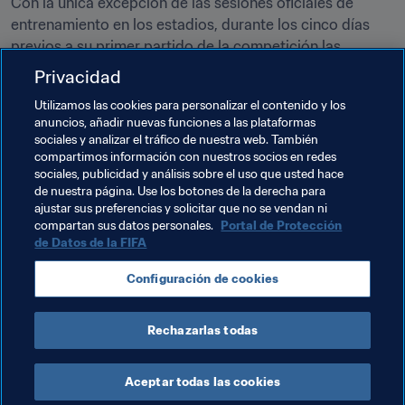
Con la única excepción de las sesiones oficiales de 
entrenamiento en los estadios, durante los cinco días 
previos a su primer partido de la competición las 
selecciones solo podrán hacer uso de los campos de 
Privacidad
entrenamiento oficiales asignados para sus sesiones de 
Utilizamos las cookies para personalizar el contenido y los
práctica o partidos preparatorios. Está previsto que los 
anuncios, añadir nuevas funciones a las plataformas
equipos lleguen al país anfitrión al menos cinco días 
sociales y analizar el tráfico de nuestra web. También
antes de disputar su primer encuentro.
compartimos información con nuestros socios en redes
sociales, publicidad y análisis sobre el uso que usted hace
La lista completa de los hoteles de concentración y otra 
de nuestra página. Use los botones de la derecha para
ajustar sus preferencias y solicitar que no se vendan ni
información están disponibles en los documentos 
compartan sus datos personales.
Portal de Protección
adjuntos.
de Datos de la FIFA
Configuración de cookies
Documentos Relacionados
Rechazarlas todas
Aceptar todas las cookies