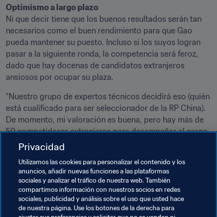
Ni que decir tiene que los buenos resultados serán tan 
necesarios como el buen rendimiento para que Gao 
pueda mantener su puesto. Incluso si los suyos logran 
pasar a la siguiente ronda, la competencia será feroz, 
dado que hay docenas de candidatos extranjeros 
ansiosos por ocupar su plaza.
"Nuestro grupo de expertos técnicos decidirá eso (quién 
está cualificado para ser seleccionador de la RP China). 
De momento, mi valoración es buena, pero hay más de 
50 competidores extranjeros para desempeñar el cargo. 
Yo me tomo las cosas como vienen. Me esfuerzo al 
Privacidad
máximo por hacer mi actual trabajo lo mejor posible y es 
Utilizamos las cookies para personalizar el contenido y los
importante que los jugadores recobren el ánimo y 
anuncios, añadir nuevas funciones a las plataformas
demuestren su valía en los próximos encuentros".
sociales y analizar el tráfico de nuestra web. También
compartimos información con nuestros socios en redes
"La perspectiva general del fútbol chino no es mala, en 
sociales, publicidad y análisis sobre el uso que usted hace
especial a nivel de base y de clubes. Nuestros clubes 
de nuestra página. Use los botones de la derecha para