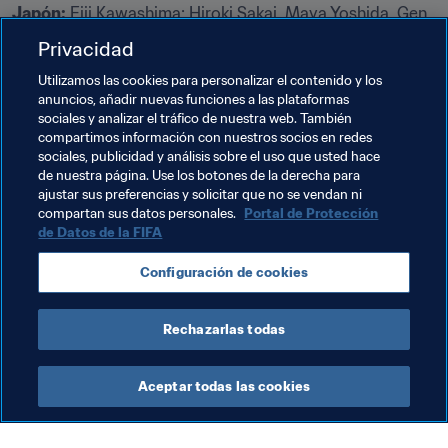
Japón:
 Eiji Kawashima; Hiroki Sakai, Maya Yoshida, Gen 
Shoji, Yuto Nagatomo; Makoto Hasebe, Gaku Shibasaki; 
Privacidad
Genki Haraguchi, Shinji Kagawa, Takashi Inui; Yuya 
Utilizamos las cookies para personalizar el contenido y los
Osako.
anuncios, añadir nuevas funciones a las plataformas
sociales y analizar el tráfico de nuestra web. También
¡Únete!
compartimos información con nuestros socios en redes
sociales, publicidad y análisis sobre el uso que usted hace
Nuestra 
Fan Zone
 de Rusia 2018 te permite acceder a 
de nuestra página. Use los botones de la derecha para
ajustar sus preferencias y solicitar que no se vendan ni
los juegos, concursos y premios de la Copa Mundial. 
compartan sus datos personales.
Portal de Protección
Juega al Fantasy, pronostica partidos, colecciona 
de Datos de la FIFA
cromos de Panini, vota por los premios de la Copa 
Mundial y explora nuestro Fan Movement.
Configuración de cookies
Rechazarlas todas
Aceptar todas las cookies