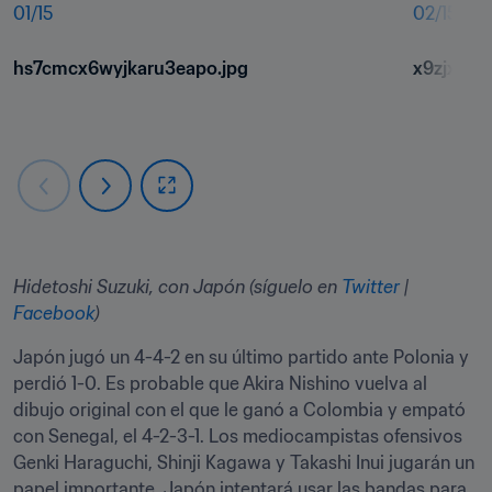
01
/
15
02
/
15
hs7cmcx6wyjkaru3eapo.jpg
x9zjx2wr
Hidetoshi Suzuki, con Japón (síguelo en 
Twitter
 | 
Facebook
)
Japón jugó un 4-4-2 en su último partido ante Polonia y 
perdió 1-0. Es probable que Akira Nishino vuelva al 
dibujo original con el que le ganó a Colombia y empató 
con Senegal, el 4-2-3-1. Los mediocampistas ofensivos 
Genki Haraguchi, Shinji Kagawa y Takashi Inui jugarán un 
papel importante. Japón intentará usar las bandas para 