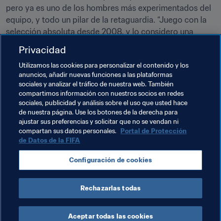
pero ya es uno de los hombres más experimentados del 
equipo, y todo un pilar de la retaguardia. “Juego con la 
selección absoluta desde 2008, y lo considero una 
suerte. Al encadenar grandes compromisos 
Privacidad
internacionales he acumulado experiencia, y eso hace 
Utilizamos las cookies para personalizar el contenido y los
que deba asumir una cierta responsabilidad, tanto 
anuncios, añadir nuevas funciones a las plataformas
dentro como fuera de la cancha. Ayudo mucho a los 
sociales y analizar el tráfico de nuestra web. También
jóvenes. Dentro del campo, redoblo esfuerzos para dar 
compartimos información con nuestros socios en redes
ejemplo. Todo el mundo espera de mí que esté al 
sociales, publicidad y análisis sobre el uso que usted hace
de nuestra página. Use los botones de la derecha para
máximo siempre que juego con la selección”, concluye.
ajustar sus preferencias y solicitar que no se vendan ni
compartan sus datos personales.
Portal de Protección
de Datos de la FIFA
Temas relacionados
Configuración de cookies
Cameroon
Tunisia
CAF
Rechazarlas todas
Aceptar todas las cookies