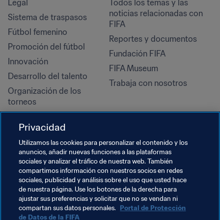
Legal
Todos los temas y las 
noticias relacionadas con 
Sistema de traspasos
FIFA
Fútbol femenino
Reportes y documentos
Promoción del fútbol
Fundación FIFA
Innovación
FIFA Museum
Desarrollo del talento
Trabaja con nosotros
Organización de los 
torneos
Sostenibilidad
Privacidad
Derechos humanos y lucha 
contra la discriminación
Utilizamos las cookies para personalizar el contenido y los
anuncios, añadir nuevas funciones a las plataformas
Salud y atención médica
sociales y analizar el tráfico de nuestra web. También
Iniciativas educativas
compartimos información con nuestros socios en redes
sociales, publicidad y análisis sobre el uso que usted hace
de nuestra página. Use los botones de la derecha para
ajustar sus preferencias y solicitar que no se vendan ni
compartan sus datos personales.
Portal de Protección
de Datos de la FIFA