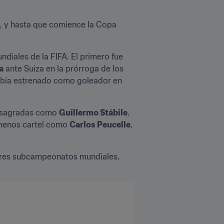
a, y hasta que comience la Copa 
57 Es la cantidad de futbolistas que han marcado goles para la selección argentina en Copas Mundiales de la FIFA. El primero fue 
a
 ante Suiza en la prórroga de los 
había estrenado como goleador en 
onsagradas como 
Guillermo Stábile
, 
menos cartel como 
Carlos Peucelle
, 
 tres subcampeonatos mundiales, 