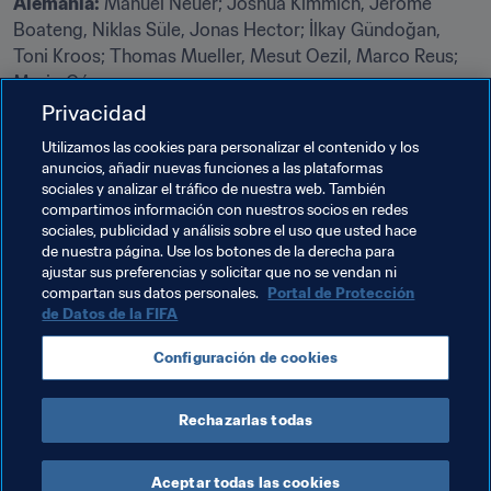
Alemania:
 Manuel Neuer; Joshua Kimmich, Jérôme 
Boateng, Niklas Süle, Jonas Hector; İlkay Gündoğan, 
Toni Kroos; Thomas Mueller, Mesut Oezil, Marco Reus; 
Mario Gómez
Privacidad
Suecia:
 Robin Olsen; Mikael Lustig, Viktor Lindelöf, 
Utilizamos las cookies para personalizar el contenido y los
Andreas Granqvist, Ludwig Augustinsson; Viktor 
anuncios, añadir nuevas funciones a las plataformas
Claesson, Sebastian Larsson, Albin Ekdal, Emil Forsberg; 
sociales y analizar el tráfico de nuestra web. También
Marcus Berg, Ola Toivonen.
compartimos información con nuestros socios en redes
sociales, publicidad y análisis sobre el uso que usted hace
de nuestra página. Use los botones de la derecha para
¡Únete!
ajustar sus preferencias y solicitar que no se vendan ni
compartan sus datos personales.
Portal de Protección
Nuestra 
Fan Zone de Rusia 2018
 te permite acceder a 
de Datos de la FIFA
los juegos, concursos y premios de la Copa Mundial. 
Juega al Fantasy, pronostica partidos, colecciona 
Configuración de cookies
cromos de Panini, vota por los premios de la Copa 
Mundial y explora nuestro Fan Movement.
Rechazarlas todas
Aceptar todas las cookies