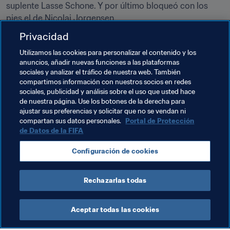
suplente Lasse Schone. Y por último bloqueó con los 
pies el de Nicolai Jorgensen.
Privacidad
Subasic se lesionó en la tanda penal contra Rusia y 
quizás su intervención contra Fedor Smolov sea la más 
Utilizamos las cookies para personalizar el contenido y los
destacada. Fue un Panenka algo extraño con la intención 
anuncios, añadir nuevas funciones a las plataformas
sociales y analizar el tráfico de nuestra web. También
de provocar que el arquero croata se lanzase antes de 
compartimos información con nuestros socios en redes
tirarla al centro de la portería. Pero a Smolov le falló la 
sociales, publicidad y análisis sobre el uso que usted hace
puntería y su disparo no fue al centro, mientras que 
de nuestra página. Use los botones de la derecha para
ajustar sus preferencias y solicitar que no se vendan ni
Subasic se las arregló para rectificar su caída y atajar el 
compartan sus datos personales.
Portal de Protección
disparo.
de Datos de la FIFA
Vjekoslav Paun
, con Croacia
Configuración de cookies
Rechazarlas todas
Aceptar todas las cookies