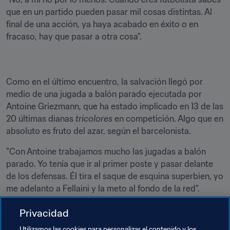
que en un partido pueden pasar mil cosas distintas. Al 
final de una acción, ya haya acabado en éxito o en 
fracaso, hay que pasar a otra cosa".
Como en el último encuentro, la salvación llegó por 
medio de una jugada a balón parado ejecutada por 
Antoine Griezmann, que ha estado implicado en 13 de las 
20 últimas dianas 
tricolores
 en competición. Algo que en 
absoluto es fruto del azar, según el barcelonista.
"Con Antoine trabajamos mucho las jugadas a balón 
parado. Yo tenía que ir al primer poste y pasar delante 
de los defensas. Él tira el saque de esquina superbien, yo 
me adelanto a Fellaini y la meto al fondo de la red".
Lo que también confirmó el autor del pase decisivo: "Sí, 
Privacidad
queríamos tirarlo en corto con 
Piochy
 (Paul Pogba) 
Utilizamos las cookies para personalizar el contenido y los