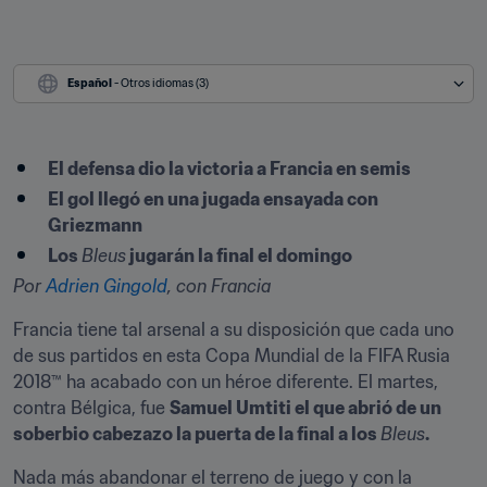
Español
 - Otros idiomas (3)
El defensa dio la victoria a Francia en semis
El gol llegó en una jugada ensayada con 
Griezmann
Los 
Bleus
 jugarán la final el domingo
Por 
Adrien Gingold
, con Francia
Francia tiene tal arsenal a su disposición que cada uno 
de sus partidos en esta Copa Mundial de la FIFA Rusia 
2018™ ha acabado con un héroe diferente. El martes, 
contra Bélgica, fue 
Samuel Umtiti el que abrió de un 
soberbio cabezazo la puerta de la final a los 
Bleus
.
Nada más abandonar el terreno de juego y con la 