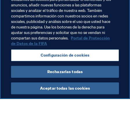
delante y 
Sam
 (Umtiti) por detrás. En la acción ya no me 
anuncios, añadir nuevas funciones a las plataformas
acuerdo si Paul viene por delante, ¡pero 
Sam
 sí que 
sociales y analizar el tráfico de nuestra web. También
estaba ahí!".
compartimos información con nuestros socios en redes
sociales, publicidad y análisis sobre el uso que usted hace
Los 
de nuestra página. Use los botones de la derecha para
Bleus
, que siguen invictos en la competición, no 
ajustar sus preferencias y solicitar que no se vendan ni
dejan de sorprender desvelando en cada choque un 
compartan sus datos personales.
Portal de Protección
arsenal tan completo como variado que quizás vuelva a 
de Datos de la FIFA
dar el golpe en el último encuentro, el más importante 
de todos.
Configuración de cookies
Rechazarlas todas
Aceptar todas las cookies
La labor de la FIFA
Visite también