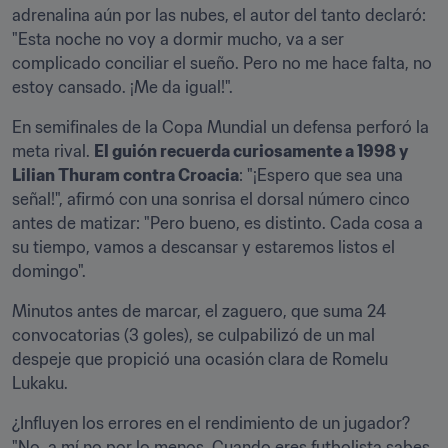
adrenalina aún por las nubes, el autor del tanto declaró: 
"Esta noche no voy a dormir mucho, va a ser 
complicado conciliar el sueño. Pero no me hace falta, no 
estoy cansado. ¡Me da igual!".
En semifinales de la Copa Mundial un defensa perforó la 
meta rival. 
El guión recuerda curiosamente a 1998 y 
Lilian Thuram contra Croacia
: "¡Espero que sea una 
señal!", afirmó con una sonrisa el dorsal número cinco 
antes de matizar: "Pero bueno, es distinto. Cada cosa a 
su tiempo, vamos a descansar y estaremos listos el 
domingo".
Minutos antes de marcar, el zaguero, que suma 24 
convocatorias (3 goles), se culpabilizó de un mal 
despeje que propició una ocasión clara de Romelu 
Lukaku.
¿Influyen los errores en el rendimiento de un jugador? 
"No, a mí no por lo menos. Cuando eres futbolista sabes 