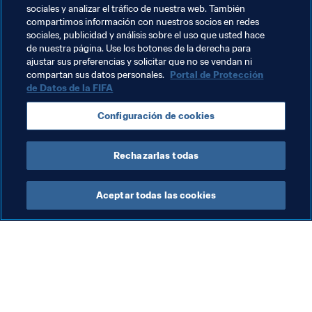
mejores con los que he jugado
" y Thibault Courtois, "un 
sociales y analizar el tráfico de nuestra web. También
gran guardameta con una envergadura impresionante".
compartimos información con nuestros socios en redes
sociales, publicidad y análisis sobre el uso que usted hace
Frente a sus compañeros de club, Giroud espera 
de nuestra página. Use los botones de la derecha para
ajustar sus preferencias y solicitar que no se vendan ni
encontrar una fisura que le permita marcar su primer gol 
compartan sus datos personales.
Portal de Protección
en Rusia. Pero tampoco es algo que le obsesione: "Si 
de Datos de la FIFA
ganamos la Copa Mundial y no marco, ¡no me supondría 
ningún problema!", concluyó.
Configuración de cookies
Rechazarlas todas
Aceptar todas las cookies
La labor de la FIFA
Visite también
Legal
Todos los temas y las 