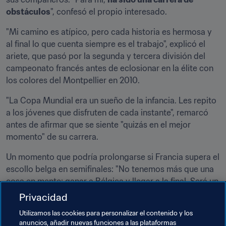
obstáculos
", confesó el propio interesado.
"Mi camino es atípico, pero cada historia es hermosa y 
al final lo que cuenta siempre es el trabajo", explicó el 
ariete, que pasó por la segunda y tercera división del 
campeonato francés antes de eclosionar en la élite con 
los colores del Montpellier en 2010.
"La Copa Mundial era un sueño de la infancia. Les repito 
a los jóvenes que disfruten de cada instante", remarcó 
antes de afirmar que se siente "quizás en el mejor 
momento" de su carrera.
Un momento que podría prolongarse si Francia supera el 
escollo belga en semifinales: "No tenemos más que una 
cosa en mente: ganar a Bélgica y llegar a la final. Será un 
partido muy bonito", anunció el artillero de los 
Bleus
 y de 
Privacidad
los 
Blues
 del Chelsea, donde comparte vestuario con 
Utilizamos las cookies para personalizar el contenido y los
Eden Hazard, "
un genio
 que forma parte de los 
tres 
anuncios, añadir nuevas funciones a las plataformas