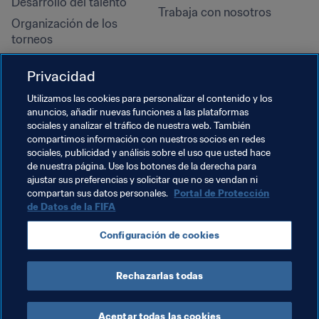
Desarrollo del talento
Trabaja con nosotros
Organización de los 
torneos
Sostenibilidad
Privacidad
Derechos humanos y lucha 
contra la discriminación
Utilizamos las cookies para personalizar el contenido y los
anuncios, añadir nuevas funciones a las plataformas
Salud y atención médica
sociales y analizar el tráfico de nuestra web. También
Iniciativas educativas
compartimos información con nuestros socios en redes
sociales, publicidad y análisis sobre el uso que usted hace
de nuestra página. Use los botones de la derecha para
ajustar sus preferencias y solicitar que no se vendan ni
compartan sus datos personales.
Portal de Protección
de Datos de la FIFA
Configuración de cookies
Rechazarlas todas
TÉRMINOS DE SERVICIO
PORTAL DE PROTECCIÓN DE DATOS DE LA FIFA
DESCÁRGALO
CONFIGURACIÓN DE COOKIES
Copyright © 1994 - 2025 FIFA. Reservados todos los derechos.
Aceptar todas las cookies