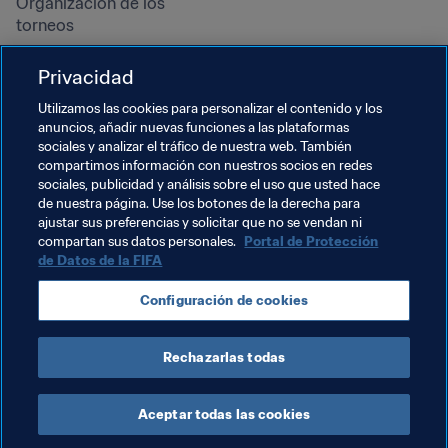
Organización de los 
torneos
Sostenibilidad
Privacidad
Derechos humanos y lucha 
contra la discriminación
Utilizamos las cookies para personalizar el contenido y los
anuncios, añadir nuevas funciones a las plataformas
Salud y atención médica
sociales y analizar el tráfico de nuestra web. También
Iniciativas educativas
compartimos información con nuestros socios en redes
sociales, publicidad y análisis sobre el uso que usted hace
de nuestra página. Use los botones de la derecha para
ajustar sus preferencias y solicitar que no se vendan ni
compartan sus datos personales.
Portal de Protección
de Datos de la FIFA
Configuración de cookies
Rechazarlas todas
TÉRMINOS DE SERVICIO
PORTAL DE PROTECCIÓN DE DATOS DE LA FIFA
DESCÁRGALO
CONFIGURACIÓN DE COOKIES
Copyright © 1994 - 2025 FIFA. Reservados todos los derechos.
Aceptar todas las cookies
Cookie Settings