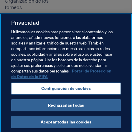
Organización de los 
torneos
Sostenibilidad
Privacidad
Derechos humanos y lucha 
contra la discriminación
Utilizamos las cookies para personalizar el contenido y los
anuncios, añadir nuevas funciones a las plataformas
Salud y atención médica
sociales y analizar el tráfico de nuestra web. También
Iniciativas educativas
compartimos información con nuestros socios en redes
sociales, publicidad y análisis sobre el uso que usted hace
de nuestra página. Use los botones de la derecha para
ajustar sus preferencias y solicitar que no se vendan ni
compartan sus datos personales.
Portal de Protección
de Datos de la FIFA
Configuración de cookies
Rechazarlas todas
TÉRMINOS DE SERVICIO
PORTAL DE PROTECCIÓN DE DATOS DE LA FIFA
DESCÁRGALO
CONFIGURACIÓN DE COOKIES
Copyright © 1994 - 2025 FIFA. Reservados todos los derechos.
Aceptar todas las cookies
Cookie Settings