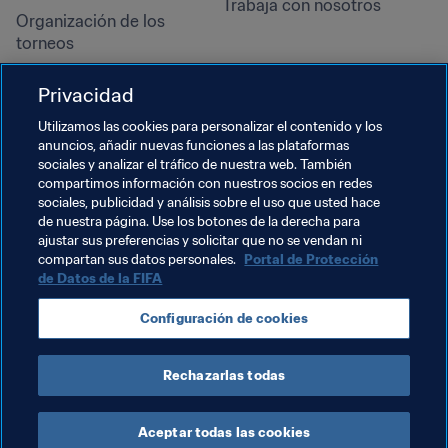
Trabaja con nosotros
Organización de los 
torneos
Sostenibilidad
Privacidad
Derechos humanos y lucha 
contra la discriminación
Utilizamos las cookies para personalizar el contenido y los
anuncios, añadir nuevas funciones a las plataformas
Salud y atención médica
sociales y analizar el tráfico de nuestra web. También
Iniciativas educativas
compartimos información con nuestros socios en redes
sociales, publicidad y análisis sobre el uso que usted hace
de nuestra página. Use los botones de la derecha para
ajustar sus preferencias y solicitar que no se vendan ni
compartan sus datos personales.
Portal de Protección
de Datos de la FIFA
Configuración de cookies
Rechazarlas todas
TÉRMINOS DE SERVICIO
PORTAL DE PROTECCIÓN DE DATOS DE LA FIFA
DESCÁRGALO
CONFIGURACIÓN DE COOKIES
Copyright © 1994 - 2025 FIFA. Reservados todos los derechos.
Aceptar todas las cookies