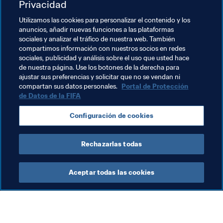
Privacidad
equipo", asegura sobre el exjugador del Everton. "Fue 
Utilizamos las cookies para personalizar el contenido y los
determinante en la clasificación para Corea y Japón en 
anuncios, añadir nuevas funciones a las plataformas
2002, así como en el Mundial. Sabe perfectamente lo 
sociales y analizar el tráfico de nuestra web. También
que hay que tener para triunfar. Y, desde su regreso a los 
compartimos información con nuestros socios en redes
banquillos, ha cosechado muchos éxitos. Creo que, con 
sociales, publicidad y análisis sobre el uso que usted hace
de nuestra página. Use los botones de la derecha para
él al mando, el equipo puede jugar bien".
ajustar sus preferencias y solicitar que no se vendan ni
compartan sus datos personales.
Portal de Protección
de Datos de la FIFA
Temas relacionados
Configuración de cookies
Copa Mundial de la FIFA Catar 2022™
China PR
Rechazarlas todas
Aceptar todas las cookies