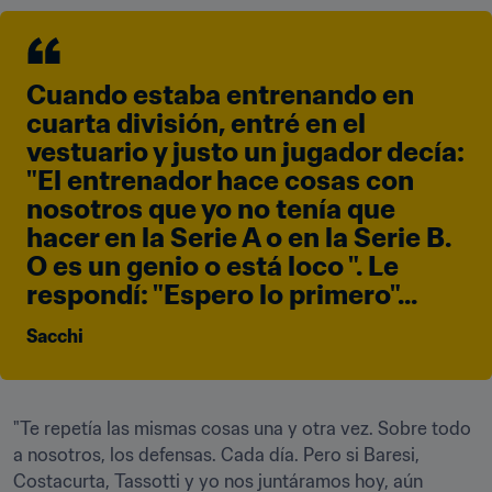
Cuando estaba entrenando en 
cuarta división, entré en el 
vestuario y justo un jugador decía: 
"El entrenador hace cosas con 
nosotros que yo no tenía que 
hacer en la Serie A o en la Serie B. 
O es un genio o está loco ". Le 
respondí: "Espero lo primero"...
Sacchi
"Te repetía las mismas cosas una y otra vez. Sobre todo 
a nosotros, los defensas. Cada día. Pero si Baresi, 
Costacurta, Tassotti y yo nos juntáramos hoy, aún 