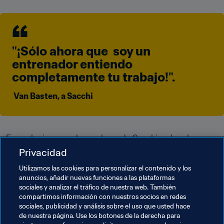
"¡Sólo ahora que  soy un 
entrenador entiendo 
completamente tu trabajo!".
 Van Basten, a Sacchi
En cualquier caso, lo que hace de Sacchi un hombre 
inmortal en la historia del fútbol no son los títulos que 
Privacidad
ganó, sino su influencia en la evolución de este deporte 
Utilizamos las cookies para personalizar el contenido y los
y en la infinidad de entrenadores que, aún hoy, siguen 
anuncios, añadir nuevas funciones a las plataformas
marcados por sus ideas.
sociales y analizar el tráfico de nuestra web. También
compartimos información con nuestros socios en redes
sociales, publicidad y análisis sobre el uso que usted hace
de nuestra página. Use los botones de la derecha para