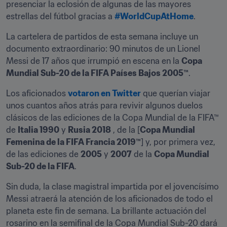
presenciar la eclosión de algunas de las mayores 
estrellas del fútbol gracias a 
#WorldCupAtHome
.
La cartelera de partidos de esta semana incluye un 
documento extraordinario: 90 minutos de un Lionel 
Messi de 17 años que irrumpió en escena en la 
Copa 
Mundial Sub-20 de la FIFA Países Bajos 2005™
.
Los aficionados 
votaron en Twitter
 que querían viajar 
unos cuantos años atrás para revivir algunos duelos 
clásicos de las ediciones de la Copa Mundial de la FIFA™ 
de 
Italia 1990
 y 
Rusia 2018
 , de la [
Copa Mundial 
Femenina de la FIFA Francia 2019™
] y, por primera vez, 
de las ediciones de 
2005
 y 
2007
 de la 
Copa Mundial 
Sub-20 de la FIFA
.
Sin duda, la clase magistral impartida por el jovencísimo 
Messi atraerá la atención de los aficionados de todo el 
planeta este fin de semana. La brillante actuación del 
rosarino en la semifinal de la Copa Mundial Sub-20 dará 