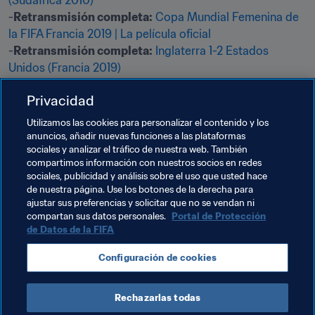
(Sudáfrica 2010)
-
Retransmisión completa:
Copa Mundial Femenina de 
la FIFA Francia 2019 | La película oficial
-
Retransmisión completa:
Inglaterra 1-2 Estados 
Unidos (Francia 2019)
-
Retransmisión completa:
España 1-5 Países Bajos 
Privacidad
(Brasil 2014)
-
Retransmisión completa:
Copa Mundial de la FIFA 
Utilizamos las cookies para personalizar el contenido y los
2018 | La película oficial
anuncios, añadir nuevas funciones a las plataformas
sociales y analizar el tráfico de nuestra web. También
compartimos información con nuestros socios en redes
Temas relacionados
sociales, publicidad y análisis sobre el uso que usted hace
de nuestra página. Use los botones de la derecha para
ajustar sus preferencias y solicitar que no se vendan ni
Competiciones
Brazil
Argentina
compartan sus datos personales.
Portal de Protección
de Datos de la FIFA
Alemania
Netherlands
Bélgica
Japan
Configuración de cookies
France
Rechazarlas todas