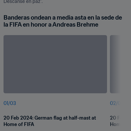
Descanse en paz".
Banderas ondean a media asta en la sede de 
la FIFA en honor a Andreas Brehme
01
/
03
02
/
03
20 Feb 2024: German flag at half-mast at 
20 Feb 20
Home of FIFA
Home of 