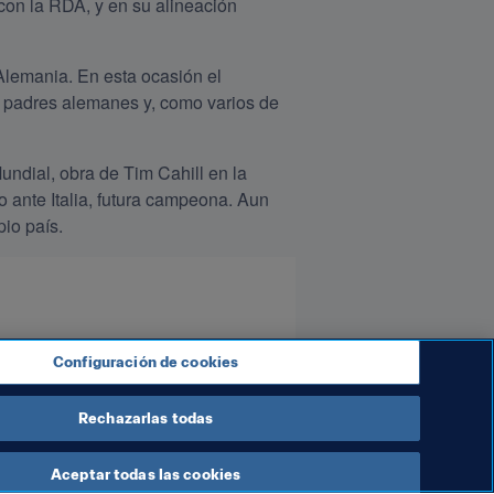
n la RDA, y en su alineación 
Alemania. En esta ocasión el 
 padres alemanes y, como varios de 
dial, obra de Tim Cahill en la 
ro ante Italia, futura campeona. Aun 
io país.
Configuración de cookies
Rechazarlas todas
Aceptar todas las cookies