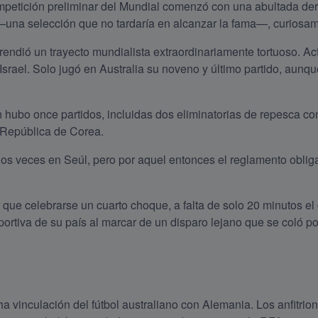
mpetición preliminar del Mundial comenzó con una abultada derr
una selección que no tardaría en alcanzar la fama—, curios
endió un trayecto mundialista extraordinariamente tortuoso. Act
rael. Solo jugó en Australia su noveno y último partido, aunqu
 hubo once partidos, incluidas dos eliminatorias de repesca con 
a República de Corea.
dos veces en Seúl, pero por aquel entonces el reglamento obligab
 que celebrarse un cuarto choque, a falta de solo 20 minutos e
portiva de su país al marcar de un disparo lejano que se coló po
 vinculación del fútbol australiano con Alemania. Los anfitrio