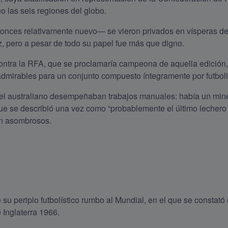
eo las seis regiones del globo.
nces relativamente nuevo— se vieron privados en vísperas de l
z, pero a pesar de todo su papel fue más que digno.
ontra la RFA, que se proclamaría campeona de aquella edición, 
admirables para un conjunto compuesto íntegramente por futboli
el australiano desempeñaban trabajos manuales: había un miner
l que se describió una vez como “probablemente el último lecher
on asombrosos.
 su periplo futbolístico rumbo al Mundial, en el que se constató 
 Inglaterra 1966.