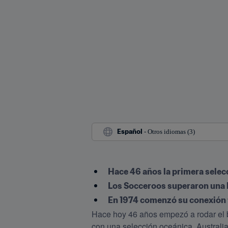
Español
 - Otros idiomas (3)
Hace 46 años la primera selec
Los Socceroos superaron una l
En 1974 comenzó su conexión f
Hace hoy 46 años empezó a rodar el b
con una selección oceánica, Australia