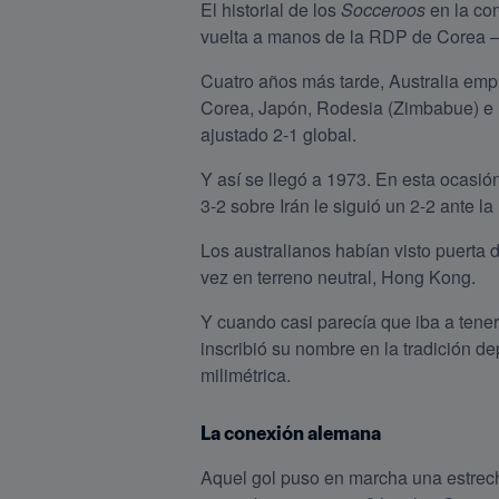
El historial de los 
Socceroos
 en la co
vuelta a manos de la RDP de Corea —
Cuatro años más tarde, Australia empr
Corea, Japón, Rodesia (Zimbabue) e Is
ajustado 2-1 global.
Y así se llegó a 1973. En esta ocasión
3-2 sobre Irán le siguió un 2-2 ante l
Los australianos habían visto puerta 
vez en terreno neutral, Hong Kong.
Y cuando casi parecía que iba a tener
inscribió su nombre en la tradición de
milimétrica.
La conexión alemana
Aquel gol puso en marcha una estrecha