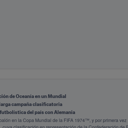
ción de Oceanía en un Mundial
arga campaña clasificatoria
utbolística del país con Alemania
alón en la Copa Mundial de la FIFA 1974™, y por primera vez la
, cuya clasificación en representación de la Confederación de 