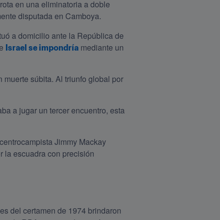
ota en una eliminatoria a doble 
amente disputada en Camboya.
uó a domicilio ante la República de 
e 
 mediante un 
Israel se impondría
muerte súbita. Al triunfo global por 
a a jugar un tercer encuentro, esta 
l centrocampista Jimmy Mackay 
r la escuadra con precisión 
nes del certamen de 1974 brindaron 