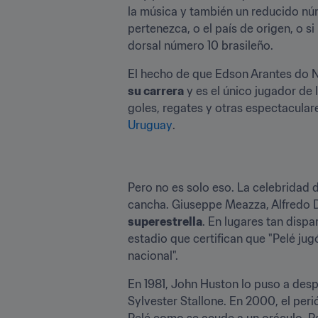
la música y también un reducido núm
pertenezca, o el país de origen, o s
dorsal número 10 brasileño.
El hecho de que Edson Arantes do 
su carrera
 y es el único jugador de l
goles, regates y otras espectacular
Uruguay
.
Pero no es solo eso. La celebridad 
cancha. Giuseppe Meazza, Alfredo Di
superestrella
. En lugares tan disp
estadio que certifican que "Pelé jugó
nacional".
En 1981, John Huston lo puso a desp
Sylvester Stallone. En 2000, el peri
Pelé como se acude a un oráculo. Pa