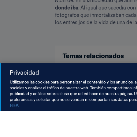
Monroe. En una sociedad que aún no
donde iba
. Al igual que sucedía con
fotógrafos que inmortalizaban cada
los entresijos de la vida de una de
Temas relacionados
Brazil
USA
Privacidad
Utilizamos las cookies para personalizar el contenido y los anuncios, 
sociales y analizar el tráfico de nuestra web. También compartimos in
publicidad y análisis sobre el uso que usted hace de nuestra página. U
preferencias y solicitar que no se vendan ni compartan sus datos per
FIFA