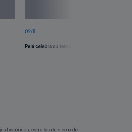
02
/
11
Pelé celebra su tercer título mundial, conquistad
 históricos, estrellas de cine o de 