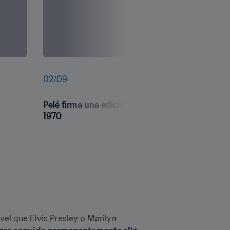
02
/
09
Pelé firma una edición especial de estampillas l
1970
l que Elvis Presley o Marilyn 