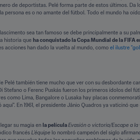
ero de deportistas. Pelé forma parte de estos últimos. Da l
i la persona es o no amante del fútbol. Todo el mundo ha oído
Nascimento sea tan famoso se debe principalmente a su pal
a historia que 
ha conquistado la Copa Mundial de la FIFA e
es acciones han dado la vuelta al mundo, como 
el ilustre "go
de Pelé también tiene mucho que ver con su desbordante car
 Stefano o Ferenc Puskás fueron los primeros ídolos del fútb
ares como Lima, Bangalore o Lusaka hay placas conmemorati
 aquí". En 1961, el presidente Jânio Quadros ya vaticinó que e
legar su magia en 
la película 
Evasión o victoria/Escape a la 
ódico francés 
L'équipe
 lo nombró campeón del siglo afirmando
ra que resuelva todos los pequeños problemas de la vida, pr