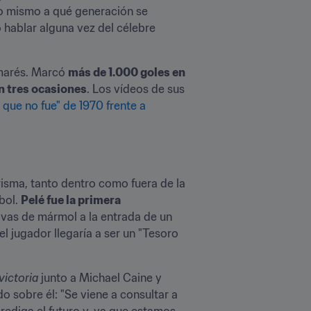
o mismo a qué generación se 
 hablar alguna vez del célebre 
marés. Marcó 
más de 1.000 goles en 
n tres ocasiones
. Los vídeos de sus 
l que no fue" de 1970 frente a 
isma, tanto dentro como fuera de la 
ol. 
Pelé fue la primera 
vas de mármol a la entrada de un 
l jugador llegaría a ser un "Tesoro 
victoria
 junto a Michael Caine y 
 sobre él: "Se viene a consultar a 
ediga el futuro y, ya que estamos, 