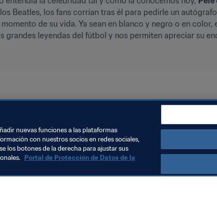
 entendía la celebridad tal y como la conocemos hoy, 
Pelé
 los Beatles, los fans corrían tras él para pedirle un autógra
 momento de su vida. Ya sean en blanco y negro o en color, 
 las grandes leyendas del fútbol y nos permiten apreciar su 
añadir nuevas funciones a las plataformas
formación con nuestros socios en redes sociales,
se los botones de la derecha para ajustar sus
sonales.
Portal de Protección de Datos de la