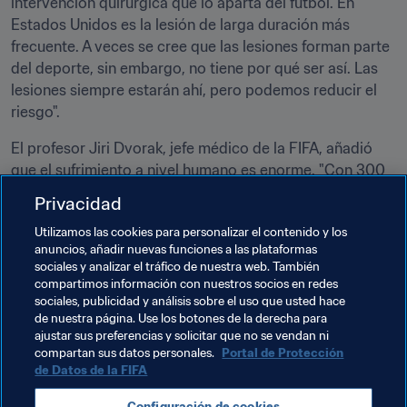
intervención quirúrgica que lo aparta del fútbol. En 
Estados Unidos es la lesión de larga duración más 
frecuente. A veces se cree que las lesiones forman parte 
del deporte, sin embargo, no tiene por qué ser así. Las 
lesiones siempre estarán ahí, pero podemos reducir el 
riesgo".
El profesor Jiri Dvorak, jefe médico de la FIFA, añadió 
que el sufrimiento a nivel humano es enorme. "Con 300 
millones de jugadores a escala mundial, no estamos 
Privacidad
hablando de una menudencia, es algo muy grande. 
Utilizamos las cookies para personalizar el contenido y los
Tenemos que seguir adelante y reforzar esta 
anuncios, añadir nuevas funciones a las plataformas
colaboración en el futuro. Nuestro deber es cuidar de la 
sociales y analizar el tráfico de nuestra web. También
salud de todos ustedes  y permitirles seguir jugando 
compartimos información con nuestros socios en redes
hasta una edad más avanzada. Debemos preservar la 
sociales, publicidad y análisis sobre el uso que usted hace
de nuestra página. Use los botones de la derecha para
seguridad en el fútbol".
ajustar sus preferencias y solicitar que no se vendan ni
compartan sus datos personales.
Portal de Protección
de Datos de la FIFA
Temas relacionados
Configuración de cookies