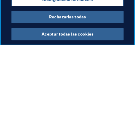
Competiciones
New Zealand
OFC
Rechazarlas todas
Aceptar todas las cookies
La labor de la FIFA
Visite también
Legal
Todos los temas y las 
noticias relacionadas con 
Sistema de traspasos
FIFA
Fútbol femenino
Reportes y documentos
Promoción del fútbol
Fundación FIFA
Innovación
FIFA Museum
Desarrollo del talento
Trabaja con nosotros