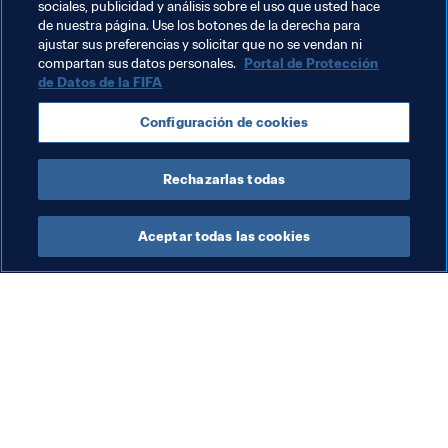
sociales, publicidad y análisis sobre el uso que usted hace
Competiciones
Burkina Faso
Cameroon
de nuestra página. Use los botones de la derecha para
ajustar sus preferencias y solicitar que no se vendan ni
Egypt
The Gambia
Ghana
Guinea
compartan sus datos personales.
Portal de Protección
de Datos de la FIFA
Libya
Mali
Nigeria
Senegal
Sudáfrica
Configuración de cookies
Sudan
Zambia
CAF
Rechazarlas todas
Aceptar todas las cookies
La labor de la FIFA
Visite también
Legal
Todos los temas y las 
noticias relacionadas con 
Sistema de traspasos
FIFA