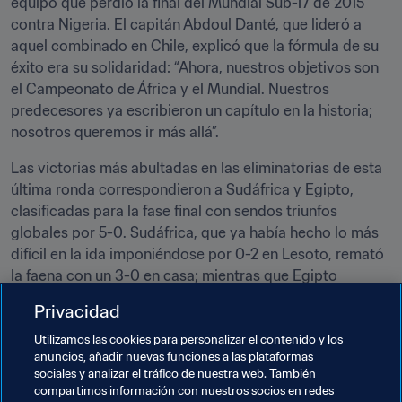
equipo que perdió la final del Mundial Sub-17 de 2015 
contra Nigeria. El capitán Abdoul Danté, que lideró a 
aquel combinado en Chile, explicó que la fórmula de su 
éxito era su solidaridad: “Ahora, nuestros objetivos son 
el Campeonato de África y el Mundial. Nuestros 
predecesores ya escribieron un capítulo en la historia; 
nosotros queremos ir más allá”.
Las victorias más abultadas en las eliminatorias de esta 
última ronda correspondieron a Sudáfrica y Egipto, 
clasificadas para la fase final con sendos triunfos 
globales por 5-0. Sudáfrica, que ya había hecho lo más 
difícil en la ida imponiéndose por 0-2 en Lesoto, remató 
la faena con un 3-0 en casa; mientras que Egipto 
vapuleó a Angola por 0-4 en Luanda tras haber ganado 
Privacidad
en su feudo por un solitario gol.
Utilizamos las cookies para personalizar el contenido y los
anuncios, añadir nuevas funciones a las plataformas
Temas relacionados
sociales y analizar el tráfico de nuestra web. También
compartimos información con nuestros socios en redes