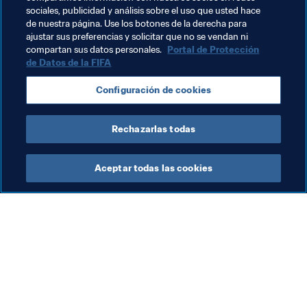
“Creo que tiene reservados los billetes de vuelta para el 
sociales, publicidad y análisis sobre el uso que usted hace
de nuestra página. Use los botones de la derecha para
12 de junio”.
ajustar sus preferencias y solicitar que no se vendan ni
compartan sus datos personales.
Portal de Protección
de Datos de la FIFA
Temas relacionados
Configuración de cookies
Competiciones
USA
Concacaf
Rechazarlas todas
Aceptar todas las cookies
La labor de la FIFA
Visite también
Legal
Todos los temas y las 
noticias relacionadas con 
Sistema de traspasos