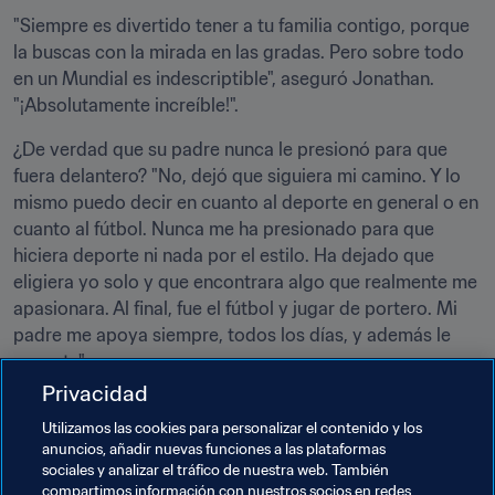
"Siempre es divertido tener a tu familia contigo, porque 
la buscas con la mirada en las gradas. Pero sobre todo 
en un Mundial es indescriptible", aseguró Jonathan. 
"¡Absolutamente increíble!".
¿De verdad que su padre nunca le presionó para que 
fuera delantero? "No, dejó que siguiera mi camino. Y lo 
mismo puedo decir en cuanto al deporte en general o en 
cuanto al fútbol. Nunca me ha presionado para que 
hiciera deporte ni nada por el estilo. Ha dejado que 
eligiera yo solo y que encontrara algo que realmente me 
apasionara. Al final, fue el fútbol y jugar de portero. Mi 
padre me apoya siempre, todos los días, y además le 
encanta".
Privacidad
Estados Unidos se encuentra en Daejeon para 
Utilizamos las cookies para personalizar el contenido y los
enfrentarse a Arabia Saudí en su último partido de la fase 
anuncios, añadir nuevas funciones a las plataformas
de grupos. Como confirma Jonathan, sea cual sea el 
sociales y analizar el tráfico de nuestra web. También
destino del equipo a continuación, su padre estará allí. 
compartimos información con nuestros socios en redes