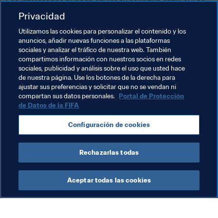
Los interesados pueden enviar su solicitud entre el 1 de 
noviembre y el 15 de diciembre por correo electrónico o 
Privacidad
correo postal (al COL o a la ciudad sede). A la misma 
Utilizamos las cookies para personalizar el contenido y los
debe adjuntarse el formulario de solicitud y la 
anuncios, añadir nuevas funciones a las plataformas
documentación requerida. Más información en las 
sociales y analizar el tráfico de nuestra web. También
páginas Web de cada ciudad y del COL.
compartimos información con nuestros socios en redes
sociales, publicidad y análisis sobre el uso que usted hace
de nuestra página. Use los botones de la derecha para
ajustar sus preferencias y solicitar que no se vendan ni
Temas relacionados
compartan sus datos personales.
Portal de Protección
de Datos de la FIFA
Voluntarios
Competiciones
Korea Republic
Configuración de cookies
AFC
Rechazarlas todas
Aceptar todas las cookies