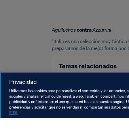
Aguiluchos
 contra 
Azzurrini
“Italia es una selección muy táctica
prepararnos de la mejor forma posib
Temas relacionados
Copa Mundial Sub-20 de la FIFA P
Privacidad
Utilizamos las cookies para personalizar el contenido y los anuncios, 
sociales y analizar el tráfico de nuestra web. También compartimos in
publicidad y análisis sobre el uso que usted hace de nuestra página. U
preferencias y solicitar que no se vendan ni compartan sus datos per
FIFA