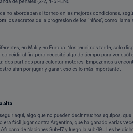
anda de penales (2-2, 4-5 PEN).
ca no abordaban el torneo en las mejores condiciones, segú
com
 los secretos de la progresión de los “niños”, como llama
iferentes, en Malí y en Europa. Nos reunimos tarde, solo dis
oincidir al fin, pero necesité algo de tiempo para ver cuál 
ta dos partidos para calentar motores. Empezamos a encontra
tro afán por jugar y ganar, eso es lo más importante”.
a alta
 seguir aquí, algo que no pueden decir muchos equipos, que 
o era fácil jugar contra Argentina, que ha ganado varias veces
Africana de Naciones Sub-17 y luego la sub-19… Les he dicho 