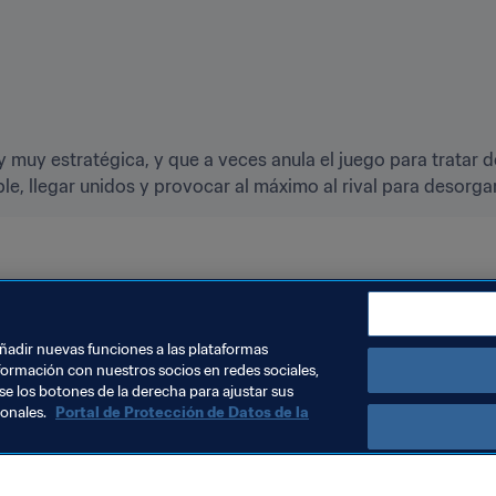
 y muy estratégica, y que a veces anula el juego para tratar d
le, llegar unidos y provocar al máximo al rival para desorg
olonia 2019™
añadir nuevas funciones a las plataformas
formación con nuestros socios en redes sociales,
se los botones de la derecha para ajustar sus
sonales.
Portal de Protección de Datos de la