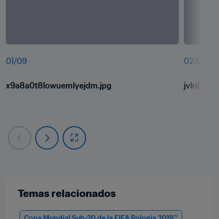
01
/
09
02
/
09
x9a8a0t8lowuemlyejdm.jpg
jvlri6zuz
Temas relacionados
Copa Mundial Sub-20 de la FIFA Polonia 2019™