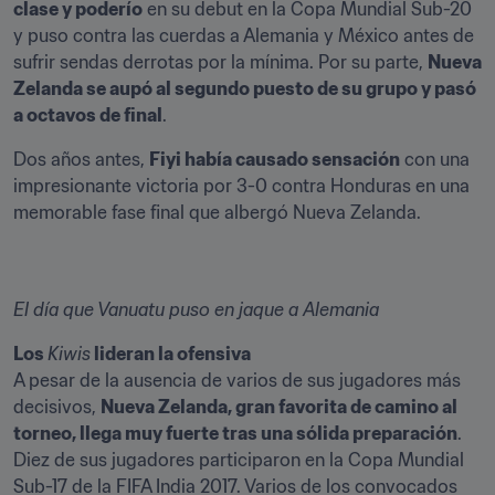
clase y poderío
 en su debut en la Copa Mundial Sub-20 
y puso contra las cuerdas a Alemania y México antes de 
sufrir sendas derrotas por la mínima. Por su parte, 
Nueva 
Zelanda se aupó al segundo puesto de su grupo y pasó 
a octavos de final
.
Dos años antes, 
Fiyi había causado sensación
 con una 
impresionante victoria por 3-0 contra Honduras en una 
memorable fase final que albergó Nueva Zelanda.
El día que Vanuatu puso en jaque a Alemania
Los ﻿
Kiwis
﻿ lideran la ofensiva
A pesar de la ausencia de varios de sus jugadores más 
decisivos, 
Nueva Zelanda, gran favorita de camino al 
torneo, llega muy fuerte tras una sólida preparación
. 
Diez de sus jugadores participaron en la Copa Mundial 
Sub-17 de la FIFA India 2017. Varios de los convocados 