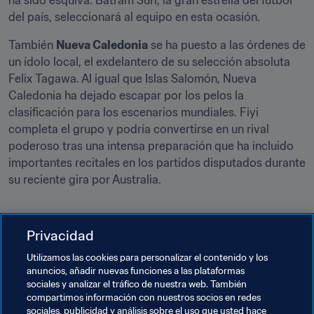
ha sido esquiva. Batram Suri, la gran estrella del fútbol 
del país, seleccionará al equipo en esta ocasión.
También 
Nueva Caledonia
 se ha puesto a las órdenes de 
un ídolo local, el exdelantero de su selección absoluta 
Felix Tagawa. Al igual que Islas Salomón, Nueva 
Caledonia ha dejado escapar por los pelos la 
clasificación para los escenarios mundiales. Fiyi 
completa el grupo y podría convertirse en un rival 
poderoso tras una intensa preparación que ha incluido 
importantes recitales en los partidos disputados durante 
su reciente gira por Australia.
Privacidad
La gran hazaña de Fiyi en Nueva Zelanda 2015
Utilizamos las cookies para personalizar el contenido y los
anuncios, añadir nuevas funciones a las plataformas
Temas relacionados
sociales y analizar el tráfico de nuestra web. También
compartimos información con nuestros socios en redes
sociales, publicidad y análisis sobre el uso que usted hace