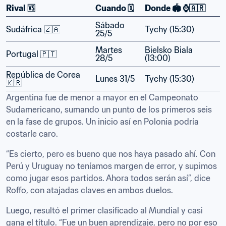
Rival 🆚
Cuando 🗓
Donde 🏟 ⌚️🇦🇷
Sábado 
Sudáfrica 🇿🇦
Tychy (15:30)
25/5
Martes 
Bielsko Biala 
Portugal 🇵🇹
28/5
(13:00)
República de Corea 
Lunes 31/5
Tychy (15:30)
🇰🇷
Argentina fue de menor a mayor en el Campeonato 
Sudamericano, sumando un punto de los primeros seis 
en la fase de grupos. Un inicio así en Polonia podría 
costarle caro.
“Es cierto, pero es bueno que nos haya pasado ahí. Con 
Perú y Uruguay no teníamos margen de error, y supimos 
como jugar esos partidos. Ahora todos serán así”, dice 
Roffo, con atajadas claves en ambos duelos.
Luego, resultó el primer clasificado al Mundial y casi 
gana el título. “Fue un buen aprendizaje, pero no por eso 