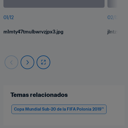
01
/
12
02
/
12
m1mty47tmulbwrvzjpx3.jpg
jlntzvbey
Temas relacionados
Copa Mundial Sub-20 de la FIFA Polonia 2019™