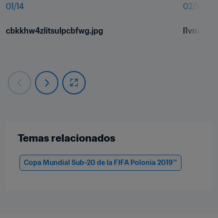
01
/
14
02
/
14
cbkkhw4zlitsulpcbfwg.jpg
l1vnuh5x
Temas relacionados
Copa Mundial Sub-20 de la FIFA Polonia 2019™