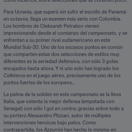
como inciertos, entre selecciones que se conocen poco.
Para Ucrania, que superó sin sufrir el escollo de Panamá 
en octavos, llega un examen más serio con Colombia. 
Los hombres de Oleksandr Petrakov vienen 
impresionando desde el comienzo del campeonato, y se 
enfrentan a su primer rival sudamericano en este 
Mundial Sub-20. Uno de los escasos puntos en común 
que comparten estas dos selecciones de estilos muy 
diferentes es la seriedad defensiva, con sólo 3 goles 
encajados hasta ahora. Y ni uno solo han logrado los 
Cafeteros
 en el juego aéreo, precisamente uno de los 
puntos fuertes de los europeos…
La palma de la solidez en este campeonato se la lleva 
Italia, que ostenta la mejor defensa (empatada con 
Senegal) con sólo 1 gol en contra; gracias sobre todo a 
su portero Alessandro Plizzari, autor de múltiples 
intervenciones heroicas bajo palos. Como 
contrapartida, los 
Azzurrini
 han hecho lo mínimo en 