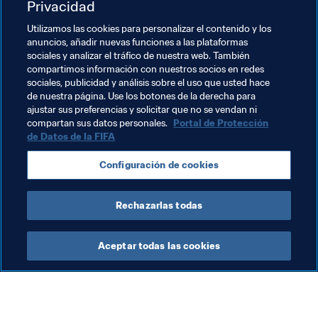
Privacidad
Sábado, 8 de junio (horarios en hora local)
Utilizamos las cookies para personalizar el contenido y los
anuncios, añadir nuevas funciones a las plataformas
sociales y analizar el tráfico de nuestra web. También
Cuartos de final
compartimos información con nuestros socios en redes
sociales, publicidad y análisis sobre el uso que usted hace
Estados Unidos - Ecuador (Gdynia, 17:30)
de nuestra página. Use los botones de la derecha para
República de Corea - Senegal (Bielsko-Biała, 20:30)
ajustar sus preferencias y solicitar que no se vendan ni
compartan sus datos personales.
Portal de Protección
de Datos de la FIFA
Temas relacionados
Configuración de cookies
Copa Mundial Sub-20 de la FIFA Polonia 2019™
Rechazarlas todas
Aceptar todas las cookies