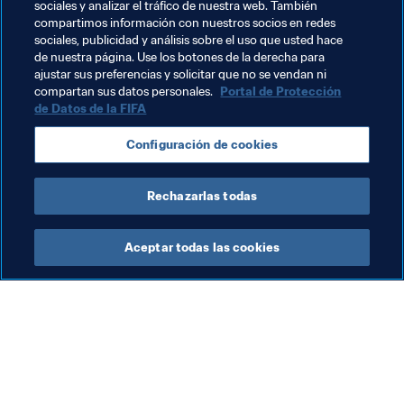
procedimiento del sorteo
.
sociales y analizar el tráfico de nuestra web. También
compartimos información con nuestros socios en redes
sociales, publicidad y análisis sobre el uso que usted hace
de nuestra página. Use los botones de la derecha para
ajustar sus preferencias y solicitar que no se vendan ni
compartan sus datos personales.
Portal de Protección
de Datos de la FIFA
Temas relacionados
Configuración de cookies
Copa Mundial Sub-20 de la FIFA Polonia 2019™
Rechazarlas todas
Aceptar todas las cookies
La labor de la FIFA
Visite también
Legal
Todos los temas y las 