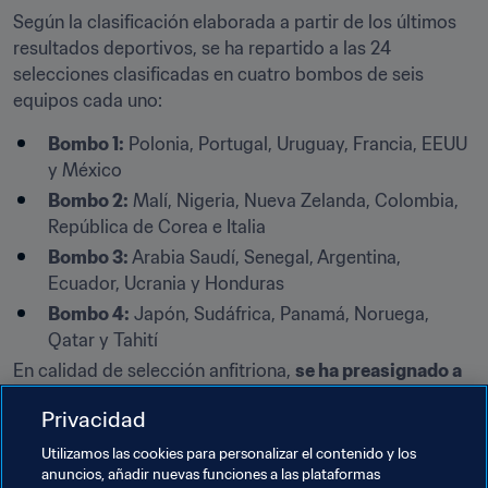
Según la clasificación elaborada a partir de los últimos 
resultados deportivos, se ha repartido a las 24 
selecciones clasificadas en cuatro bombos de seis 
equipos cada uno:
Bombo 1:
 Polonia, Portugal, Uruguay, Francia, EEUU 
y México
Bombo 2:
 Malí, Nigeria, Nueva Zelanda, Colombia, 
República de Corea e Italia
Bombo 3:
 Arabia Saudí, Senegal, Argentina, 
Ecuador, Ucrania y Honduras
Bombo 4:
 Japón, Sudáfrica, Panamá, Noruega, 
Qatar y Tahití
En calidad de selección anfitriona, 
se ha preasignado a 
Polonia la posición A1
 y disputará los partidos de la fase 
Privacidad
de grupos en Lodz.
Utilizamos las cookies para personalizar el contenido y los
Aquí encontrarás más información sobre 
el 
anuncios, añadir nuevas funciones a las plataformas