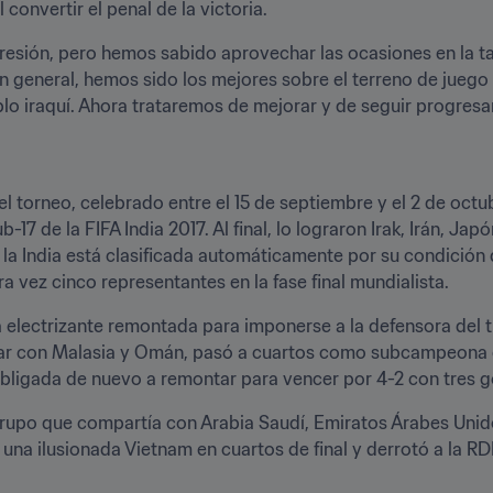
convertir el penal de la victoria.
sión, pero hemos sabido aprovechar las ocasiones en la tan
n general, hemos sido los mejores sobre el terreno de juego 
eblo iraquí. Ahora trataremos de mejorar y de seguir progresa
el torneo, celebrado entre el 15 de septiembre y el 2 de octub
-17 de la FIFA India 2017. Al final, lo lograron Irak, Irán, Jap
la India está clasificada automáticamente por su condición d
 vez cinco representantes en la fase final mundialista.
lectrizante remontada para imponerse a la defensora del títu
ar con Malasia y Omán, pasó a cuartos como subcampeona de 
o obligada de nuevo a remontar para vencer por 4-2 con tres 
rupo que compartía con Arabia Saudí, Emiratos Árabes Unidos 
 una ilusionada Vietnam en cuartos de final y derrotó a la R