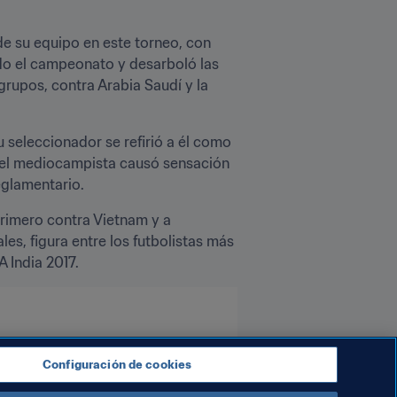
 su equipo en este torneo, con 
odo el campeonato y desarboló las 
rupos, contra Arabia Saudí y la 
seleccionador se refirió a él como 
, el mediocampista causó sensación 
reglamentario.
primero contra Vietnam y a 
es, figura entre los futbolistas más 
 India 2017.
C
Configuración de cookies