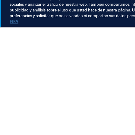
sociales y analizar el tráfico de nuestra web. También compartimos in
publicidad y análisis sobre el uso que usted hace de nuestra página. U
preferencias y solicitar que no se vendan ni compartan sus datos per
FIFA
La labor de la FIFA
Legal
Sistema de traspasos
Fútbol femenino
Promoción del fútbol
Innovación
Desarrollo del talento
Organización de los torneos
Sostenibilidad
Derechos humanos y lucha contra la discriminación