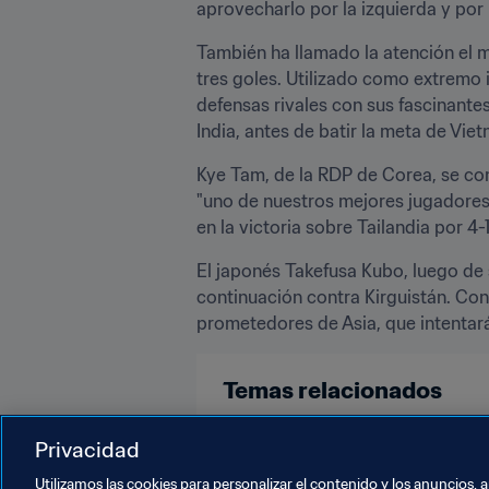
aprovecharlo por la izquierda y por 
También ha llamado la atención el
tres goles. Utilizado como extremo 
defensas rivales con sus fascinantes
India, antes de batir la meta de Vie
Kye Tam, de la RDP de Corea, se con
"uno de nuestros mejores jugadores"
en la victoria sobre Tailandia por 4
El japonés Takefusa Kubo, luego de s
continuación contra Kirguistán. Con s
prometedores de Asia, que intentará
Temas relacionados
Copa Mundial Sub-17 de la FIFA In
Privacidad
Utilizamos las cookies para personalizar el contenido y los anuncios, 