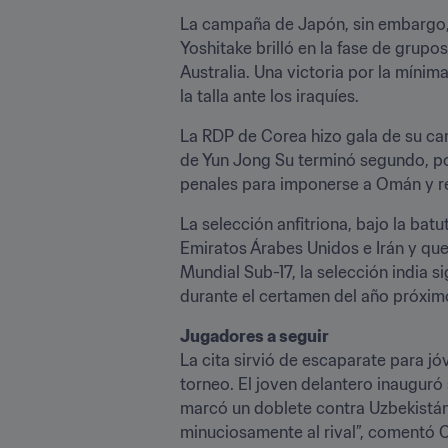
La campaña de Japón, sin embargo, 
Yoshitake brilló en la fase de grupo
Australia. Una victoria por la míni
la talla ante los iraquíes.
La RDP de Corea hizo gala de su car
de Yun Jong Su terminó segundo, por
penales para imponerse a Omán y reg
La selección anfitriona, bajo la ba
Emiratos Árabes Unidos e Irán y qued
Mundial Sub-17, la selección india s
durante el certamen del año próxim
Jugadores a seguir
La cita sirvió de escaparate para jó
torneo. El joven delantero inauguró 
marcó un doblete contra Uzbekistán, 
minuciosamente al rival”, comentó C