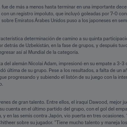
fue de más a menos hasta terminar en una importante decepc
s con un registro impoluto, que incluyó goleadas por 7-0 con
ma sobre Emiratos Árabes Unidos puso a los japoneses en semi
acterística determinación de camino a su quinta participació
 detrás de Uzbekistán, en la fase de grupos, y después tuv
resar así al Mundial de la categoría.
tuta del alemán Nicolai Adam, impresionó en su empate a 3-3 
ó última de su grupo. Pese a los resultados, a falta de un a
igue progresando y subiendo el listón de su juego con la int
o.
venes de gran talento. Entre ellos, el iraquí Dawood, mejor 
su cuenta en el último partido del grupo, con el gol del empa
y en las semis contra Japón, vio puerta en tres ocasiones. “
hitheer sobre su jugador. "Tiene mucho talento y maneja los 