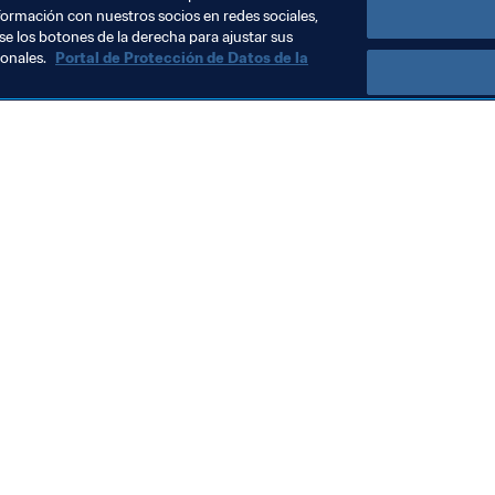
formación con nuestros socios en redes sociales,
se los botones de la derecha para ajustar sus
sonales.
Portal de Protección de Datos de la
Visite también
Todos los temas y las noticias relacionadas con FIFA
Reportes y documentos
Fundación FIFA
FIFA Museum
Trabaja con nosotros