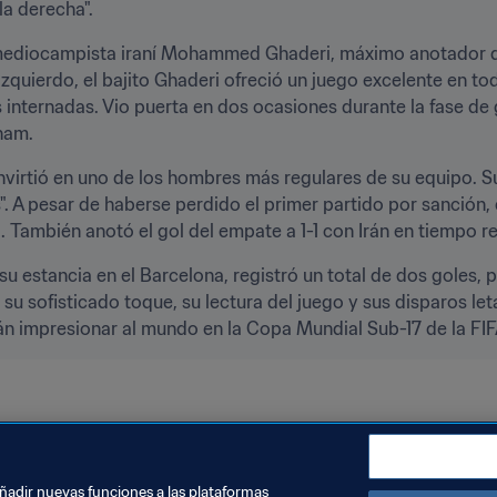
la derecha".
 mediocampista iraní Mohammed Ghaderi, máximo anotador de
izquierdo, el bajito Ghaderi ofreció un juego excelente en t
 internadas. Vio puerta en dos ocasiones durante la fase de g
tnam.
virtió en uno de los hombres más regulares de su equipo. Su 
. A pesar de haberse perdido el primer partido por sanción
-1. También anotó el gol del empate a 1-1 con Irán en tiempo 
u estancia en el Barcelona, registró un total de dos goles, 
u sofisticado toque, su lectura del juego y sus disparos letal
n impresionar al mundo en la Copa Mundial Sub-17 de la FIFA
dia 2017
India
IR Iran
Iraq
Japan
DPR Korea
AF
añadir nuevas funciones a las plataformas