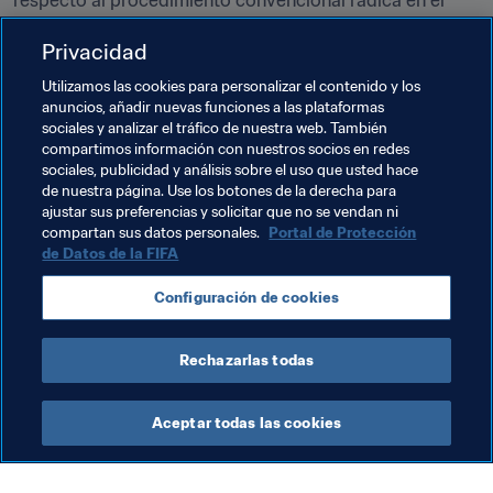
respecto al procedimiento convencional radica en el 
orden de los lanzadores, que pasa a ser ABBA en vez de 
Privacidad
ABAB, de forma que el privilegio de lanzar primero va 
correspondiendo alternativamente a cada uno de los 
Utilizamos las cookies para personalizar el contenido y los
dos equipos.
anuncios, añadir nuevas funciones a las plataformas
sociales y analizar el tráfico de nuestra web. También
compartimos información con nuestros socios en redes
Temas relacionados
sociales, publicidad y análisis sobre el uso que usted hace
de nuestra página. Use los botones de la derecha para
ajustar sus preferencias y solicitar que no se vendan ni
Copa Mundial Sub-17 de la FIFA India 2017
compartan sus datos personales.
Portal de Protección
de Datos de la FIFA
England
France
Alemania
España
Configuración de cookies
Türkiye
UEFA
Rechazarlas todas
Aceptar todas las cookies