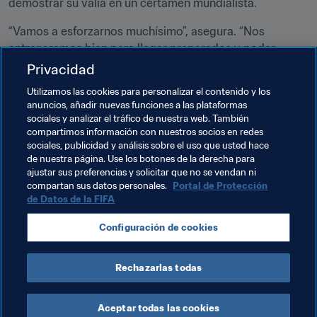
demostrar su valía en un certamen mundialista.
“Vamos a esforzarnos muchísimo”, asegura. “Nos 
entrenaremos bien para llegar preparados y poder 
competir con las selecciones más potentes del Mundial. 
Privacidad
Para los iraquíes, el fútbol es como el aire que 
Utilizamos las cookies para personalizar el contenido y los
respiramos. Queremos practicar un buen juego y 
anuncios, añadir nuevas funciones a las plataformas
conseguir que nuestro pueblo se sienta orgulloso”, 
sociales y analizar el tráfico de nuestra web. También
concluye.
compartimos información con nuestros socios en redes
sociales, publicidad y análisis sobre el uso que usted hace
de nuestra página. Use los botones de la derecha para
ajustar sus preferencias y solicitar que no se vendan ni
Temas relacionados
compartan sus datos personales.
Portal de Protección
de Datos de la FIFA
Copa Mundial Sub-17 de la FIFA India 2017
Iraq
Configuración de cookies
AFC
Rechazarlas todas
Aceptar todas las cookies