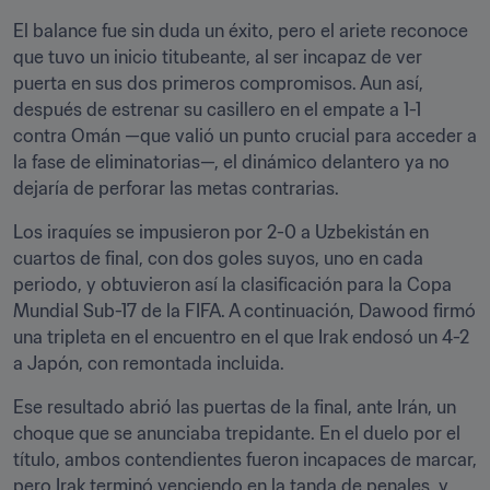
El balance fue sin duda un éxito, pero el ariete reconoce 
que tuvo un inicio titubeante, al ser incapaz de ver 
puerta en sus dos primeros compromisos. Aun así, 
después de estrenar su casillero en el empate a 1-1 
contra Omán —que valió un punto crucial para acceder a 
la fase de eliminatorias—, el dinámico delantero ya no 
dejaría de perforar las metas contrarias.
Los iraquíes se impusieron por 2-0 a Uzbekistán en 
cuartos de final, con dos goles suyos, uno en cada 
periodo, y obtuvieron así la clasificación para la Copa 
Mundial Sub-17 de la FIFA. A continuación, Dawood firmó 
una tripleta en el encuentro en el que Irak endosó un 4-2 
a Japón, con remontada incluida.
Ese resultado abrió las puertas de la final, ante Irán, un 
choque que se anunciaba trepidante. En el duelo por el 
título, ambos contendientes fueron incapaces de marcar, 
pero Irak terminó venciendo en la tanda de penales, y 