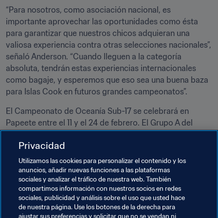
“Para nosotros, como asociación nacional, es 
importante aprovechar las oportunidades como ésta 
para garantizar que nuestros chicos adquieran una 
valiosa experiencia contra otras selecciones nacionales”, 
señaló Anderson. “Cuando lleguen a la categoría 
absoluta, tendrán estas experiencias internacionales 
como bagaje, y esperemos que eso sea una buena baza 
para Islas Cook en futuros grandes campeonatos”.
El Campeonato de Oceanía Sub-17 se celebrará en 
Papeete entre el 11 y el 24 de febrero. El Grupo A del 
certamen octogonal incluye a Tahití, Vanuatu, Nueva 
Privacidad
Caledonia y Papúa Nueva Guinea, mientras que Fiyi, 
Islas Salomón y Samoa deberán enfrentarse a la 
Utilizamos las cookies para personalizar el contenido y los
campeona Nueva Zelanda en la otra parte del cuadro.
anuncios, añadir nuevas funciones a las plataformas
sociales y analizar el tráfico de nuestra web. También
compartimos información con nuestros socios en redes
Temas relacionados
sociales, publicidad y análisis sobre el uso que usted hace
de nuestra página. Use los botones de la derecha para
ajustar sus preferencias y solicitar que no se vendan ni