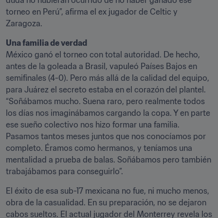
duda no hubieran ocurrido de no haber ganado ese 
torneo en Perú”, afirma el ex jugador de Celtic y 
Zaragoza.
Una familia de verdad
México ganó el torneo con total autoridad. De hecho, 
antes de la goleada a Brasil, vapuleó Países Bajos en 
semifinales (4-0). Pero más allá de la calidad del equipo, 
para Juárez el secreto estaba en el corazón del plantel. 
“Soñábamos mucho. Suena raro, pero realmente todos 
los días nos imaginábamos cargando la copa. Y en parte 
ese sueño colectivo nos hizo formar una familia. 
Pasamos tantos meses juntos que nos conocíamos por 
completo. Éramos como hermanos, y teníamos una 
mentalidad a prueba de balas. Soñábamos pero también 
trabajábamos para conseguirlo”.
El éxito de esa sub-17 mexicana no fue, ni mucho menos, 
obra de la casualidad. En su preparación, no se dejaron 
cabos sueltos. El actual jugador del Monterrey revela los 