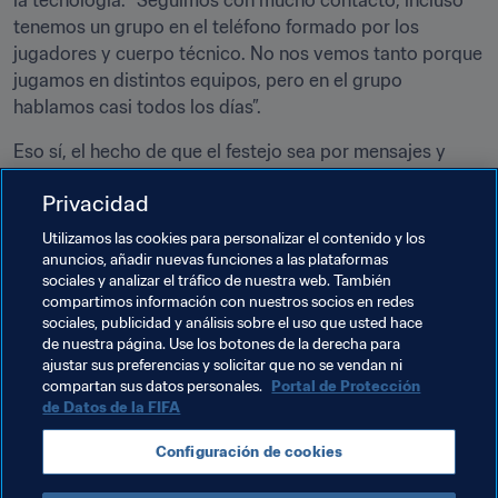
la tecnología. “Seguimos con mucho contacto, incluso 
tenemos un grupo en el teléfono formado por los 
jugadores y cuerpo técnico. No nos vemos tanto porque 
jugamos en distintos equipos, pero en el grupo 
hablamos casi todos los días”.
Eso sí, el hecho de que el festejo sea por mensajes y 
fotografías no resta para nada entusiasmo a la 
Privacidad
celebración. Así lo confirma Juárez al revelar el nombre 
de ese grupo ultra privado. “¡Campeones del Mundo, por 
Utilizamos las cookies para personalizar el contenido y los
supuesto!”
anuncios, añadir nuevas funciones a las plataformas
sociales y analizar el tráfico de nuestra web. También
compartimos información con nuestros socios en redes
Temas relacionados
sociales, publicidad y análisis sobre el uso que usted hace
de nuestra página. Use los botones de la derecha para
ajustar sus preferencias y solicitar que no se vendan ni
Competiciones
México
México
compartan sus datos personales.
Portal de Protección
de Datos de la FIFA
Copa Mundial Sub-17 de la FIFA Chile 2015
Configuración de cookies
Concacaf