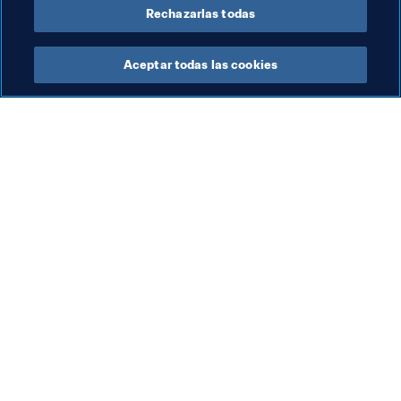
Rechazarlas todas
Aceptar todas las cookies
La labor de la FIFA
Visite también
Legal
Todos los temas y las 
noticias relacionadas con 
Sistema de traspasos
FIFA
Fútbol femenino
Reportes y documentos
Promoción del fútbol
Fundación FIFA
Innovación
FIFA Museum
Desarrollo del talento
Trabaja con nosotros
Organización de los 
torneos