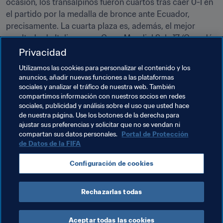
ocasión, los transalpinos fueron cuartos tras caer 0-1 en 
el partido por la medalla de bronce ante Ecuador, 
precisamente. La cuarta plaza es, además, el mejor 
resultado de Italia en una Copa Mundial Sub-17 (Canadá 
1987). ¿Podrán superarse esta vez?
Privacidad
Utilizamos las cookies para personalizar el contenido y los
"
Gracias a este gol, ahora nos enfrentaremos a Brasil
. 
anuncios, añadir nuevas funciones a las plataformas
Seguro que el estadio estará lleno, y la afición animará a 
sociales y analizar el tráfico de nuestra web. También
nuestro rival", señala Oristanio. "Pero no hay duda de 
compartimos información con nuestros socios en redes
que tenemos calidad suficiente para ganarles y llegar 
sociales, publicidad y análisis sobre el uso que usted hace
de nuestra página. Use los botones de la derecha para
aún más lejos", afirma confiado para concluir.
ajustar sus preferencias y solicitar que no se vendan ni
compartan sus datos personales.
Portal de Protección
de Datos de la FIFA
Temas relacionados
Configuración de cookies
Copa Mundial Sub-17 de la FIFA Brasil 2019™
Rechazarlas todas
Aceptar todas las cookies