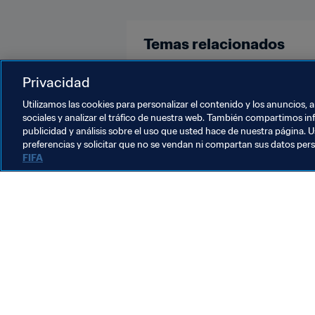
Temas relacionados
Copa Mundial Sub-17 de la FIFA Br
Privacidad
Utilizamos las cookies para personalizar el contenido y los anuncios, 
sociales y analizar el tráfico de nuestra web. También compartimos in
publicidad y análisis sobre el uso que usted hace de nuestra página. U
preferencias y solicitar que no se vendan ni compartan sus datos per
FIFA
La labor de la FIFA
Legal
Sistema de traspasos
Fútbol femenino