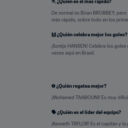
🏃 
¿Quién es el más rápido?
De normal es Brian BROBBEY, pero po
más rápido, sobre todo en los prim
🙌 
¿Quién celebra mejor los goles?
¡Sontje HANSEN! Celebra los goles 
veces aquí en Brasil.
⚽ 
¿Quién regatea mejor?
¡Mohamed TAABOUNI! Es muy difícil q
🗣️ 
¿Quién es el líder del equipo?
¡Kenneth TAYLOR! Es el capitán y la 