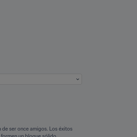
n de ser once amigos. Los éxitos 
y formen un bloque sólido.