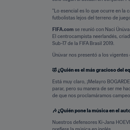
"Lo esencial es lo que ocurre en la 
futbolistas lejos del terreno de jueg
FIFA.com
 se reunió con Naci Ünüvar
El centrocampista neerlandés, cria
Sub-17 de la FIFA Brasil 2019.
Ünüvar nos presentó a los vigente
🤣 
¿Quién es el más gracioso del e
Está muy claro, ¡Melayro BOGARDE! ¡
parar, pero su manera de ser me hac
de que nos proclamáramos campeo
🎶 
¿Quién pone la música en el auto
Nuestros defensores Ki-Jana HOEVE
prefiere la música en inglés.