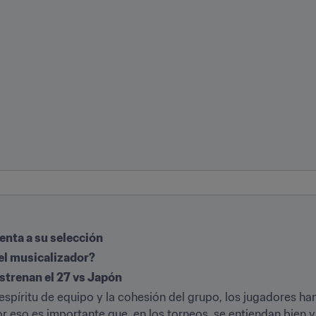
enta a su selección
 el musicalizador?
strenan el 27 vs Japón
 espíritu de equipo y la cohesión del grupo, los jugadores ha
or eso es importante que, en los torneos, se entiendan bien 