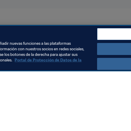
asil 2019™
añadir nuevas funciones a las plataformas
formación con nuestros socios en redes sociales,
se los botones de la derecha para ajustar sus
sonales.
Portal de Protección de Datos de la
Visite también
Todos los temas y las noticias relacionadas con FIFA
Reportes y documentos
Fundación FIFA