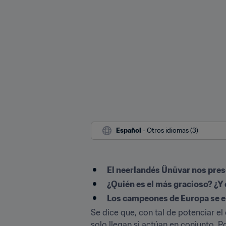
Español
 - Otros idiomas (3)
El neerlandés Ünüvar nos pres
¿Quién es el más gracioso? ¿Y
Los campeones de Europa se e
Se dice que, con tal de potenciar el
solo llegan si actúan en conjunto. P