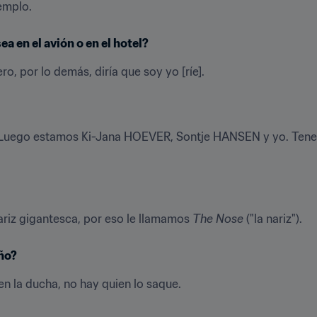
emplo.
ea en el avión o en el hotel?
ro, por lo demás, diría que soy yo [ríe].
Luego estamos Ki-Jana HOEVER, Sontje HANSEN y yo. Tenem
iz gigantesca, por eso le llamamos 
The Nose
 ("la nariz").
año?
 la ducha, no hay quien lo saque.