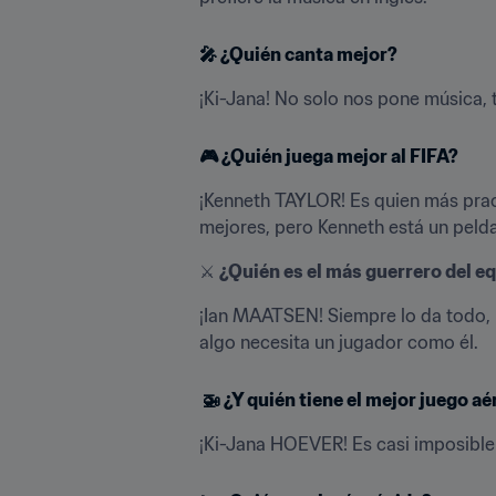
🎤 
¿Quién canta mejor?
¡Ki-Jana! No solo nos pone música, t
🎮 
¿Quién juega mejor al FIFA?
¡Kenneth TAYLOR! Es quien más pract
mejores, pero Kenneth está un peld
⚔️ 
¿Quién es el más guerrero del e
¡Ian MAATSEN! Siempre lo da todo, m
algo necesita un jugador como él.
 🚁 
¿Y quién tiene el mejor juego aé
¡Ki-Jana HOEVER! Es casi imposible 