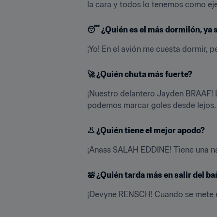
la cara y todos lo tenemos como ej
😴 
¿Quién es el más dormilón, ya s
¡Yo! En el avión me cuesta dormir, pe
🚀 
¿Quién chuta más fuerte?
¡Nuestro delantero Jayden BRAAF! 
podemos marcar goles desde lejos.
👃 
¿Quién tiene el mejor apodo?
¡Anass SALAH EDDINE! Tiene una nar
🛀 
¿Quién tarda más en salir del b
¡Devyne RENSCH! Cuando se mete en