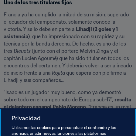
Uno de los tres titulares fijos
Francia ya ha cumplido la mitad de su misión: superado 
el ecuador del campeonato, solamente conoce la 
victoria. Y se lo debe en parte a 
Lihadji (2 goles y 1 
asistencia)
, que ha impresionado con su rapidez y su 
técnica por la banda derecha. De hecho, es uno de los 
tres 
Bleuets
 (junto con el portero Melvin Zinga y el 
capitán Lucien Agoumé) que ha sido titular en todos los 
encuentros del certamen. Y debería volver a ser alineado 
de inicio frente a una 
Rojita
 que espera con pie firme a 
Lihadji y sus compañeros…
“Isaac es un jugador muy bueno, como ya demostró 
sobre todo en el campeonato de Europa sub-17”, 
resalta 
el delantero español Pablo Moreno
. “Francia es un rival 
que nos resulta familiar. Nos entrenamos para estar 
Privacidad
preparados para enfrentarnos a todos los equipos… 
Utilizamos las cookies para personalizar el contenido y los
pero sabemos que los partidos contra esta selección 
anuncios, añadir nuevas funciones a las plataformas