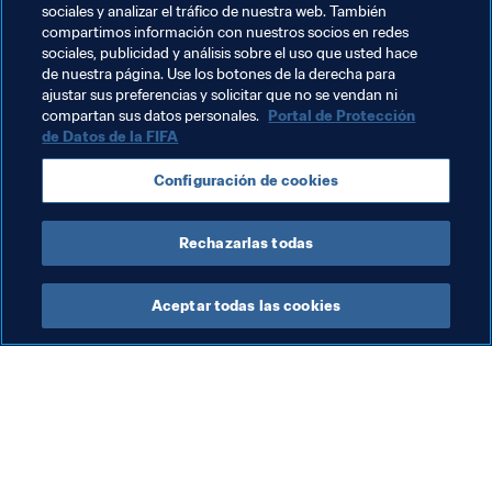
suelen ser abundantes en intensidad y espectáculo”. Con 
sociales y analizar el tráfico de nuestra web. También
dos selecciones de calidad, un puesto en semifinales en 
compartimos información con nuestros socios en redes
juego, y un Lihadji enchufado, ¡así debería volver a 
sociales, publicidad y análisis sobre el uso que usted hace
de nuestra página. Use los botones de la derecha para
ocurrir!
ajustar sus preferencias y solicitar que no se vendan ni
compartan sus datos personales.
Portal de Protección
de Datos de la FIFA
Temas relacionados
Configuración de cookies
Copa Mundial Sub-17 de la FIFA Brasil 2019™
Rechazarlas todas
Aceptar todas las cookies
La labor de la FIFA
Visite también
Legal
Todos los temas y las 