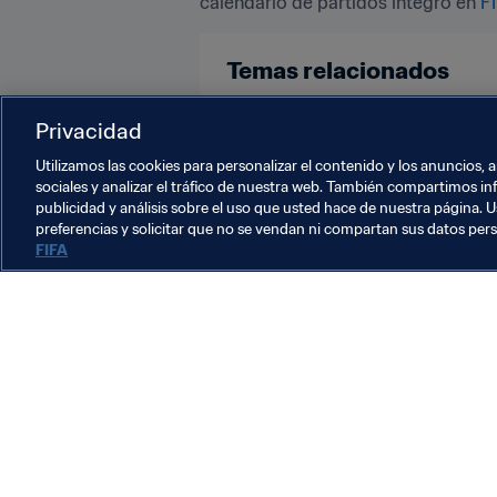
calendario de partidos íntegro en 
F
Temas relacionados
Copa Mundial Sub-17 de la FIFA Br
Privacidad
Utilizamos las cookies para personalizar el contenido y los anuncios, 
sociales y analizar el tráfico de nuestra web. También compartimos in
publicidad y análisis sobre el uso que usted hace de nuestra página. U
preferencias y solicitar que no se vendan ni compartan sus datos per
FIFA
La labor de la FIFA
Legal
Sistema de traspasos
Fútbol femenino