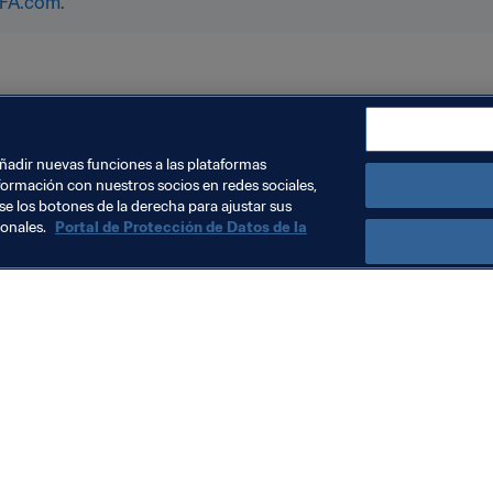
IFA.com
.
asil 2019™
añadir nuevas funciones a las plataformas
formación con nuestros socios en redes sociales,
se los botones de la derecha para ajustar sus
sonales.
Portal de Protección de Datos de la
Visite también
Todos los temas y las noticias relacionadas con FIFA
Reportes y documentos
Fundación FIFA