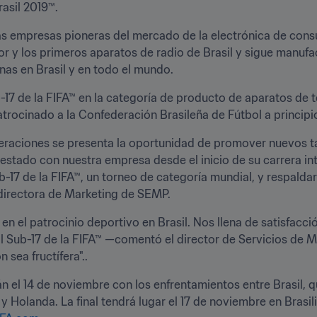
rasil 2019™.
s empresas pioneras del mercado de la electrónica de consum
isor y los primeros aparatos de radio de Brasil y sigue manu
nas en Brasil y en todo el mundo.
7 de la FIFA™ en la categoría de producto de aparatos de te
patrocinado a la Confederación Brasileña de Fútbol a principi
neraciones se presenta la oportunidad de promover nuevos ta
stado con nuestra empresa desde el inicio de su carrera i
17 de la FIFA™, un torneo de categoría mundial, y respaldar 
, directora de Marketing de SEMP.
el patrocinio deportivo en Brasil. Nos llena de satisfacció
 Sub-17 de la FIFA™ —comentó el director de Servicios de M
sea fructífera"..
n el 14 de noviembre con los enfrentamientos entre Brasil, qu
 Holanda. La final tendrá lugar el 17 de noviembre en Brasili