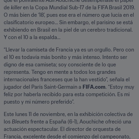
que el polivalente Adil Aouchiche desempeñase el papel 
de 
killer
 en la Copa Mundial Sub-17 de la FIFA Brasil 2019. 
O más bien de ‘18’, pues ese era el número que lucía en el 
clasificatorio europeo… Sin embargo, el parisino se está 
exhibiendo en Brasil en la piel de un cerebro tradicional. 
Y con el 10 a la espalda…
“Llevar la camiseta de Francia ya es un orgullo. Pero con 
el 10 es todavía más bonito y más intenso. Intento ser 
digno de esa camiseta; soy consciente de lo que 
representa. Tengo en mente a todos los grandes 
internacionales franceses que la han vestido”, señala el 
jugador del París Saint-Germain a 
FIFA.com
. “Estoy muy 
feliz por haberla recibido para esta competición. Es mi 
puesto y mi número preferido”.
Este lunes 11 de noviembre, en la exhibición colectiva de 
los 
Bleuets
 frente a España (6-1), Aouchiche ofreció una 
actuación espectacular. El director de orquesta de 
Francia, excelente desde el comienzo del campeonato, 