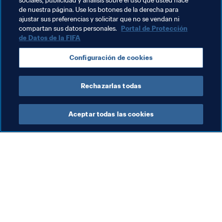
Aouchiche, el PSG y los 
Bleuets
 han sacado el número 
sociales, publicidad y análisis sobre el uso que usted hace
de nuestra página. Use los botones de la derecha para
ganador.
ajustar sus preferencias y solicitar que no se vendan ni
compartan sus datos personales.
Portal de Protección
de Datos de la FIFA
Temas relacionados
Configuración de cookies
Copa Mundial Sub-17 de la FIFA Brasil 2019™
Rechazarlas todas
Aceptar todas las cookies
La labor de la FIFA
Visite también
Legal
Todos los temas y las 
noticias relacionadas con 
Sistema de traspasos
FIFA