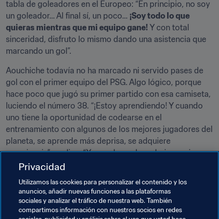
tabla de goleadores en el Europeo: “En principio, no soy 
un goleador… Al final sí, un poco… 
¡Soy todo lo que 
quieras mientras que mi equipo gane!
 Y con total 
sinceridad, disfruto lo mismo dando una asistencia que 
marcando un gol”.
Aouchiche todavía no ha marcado ni servido pases de 
gol con el primer equipo del PSG. Algo lógico, porque 
hace poco que jugó su primer partido con esa camiseta, 
luciendo el número 38. “¡Estoy aprendiendo! Y cuando 
uno tiene la oportunidad de codearse en el 
entrenamiento con algunos de los mejores jugadores del 
planeta, se aprende más deprisa, se adquiere 
experiencia”, explica. “Y cuando vuelvo a bajar a mi 
categoría de edad, especialmente con la selección de 
Privacidad
Francia, trato a mi vez de transmitir lo que he aprendido. 
Utilizamos las cookies para personalizar el contenido y los
Si puedo aportar algo, ¡mucho mejor!”.
anuncios, añadir nuevas funciones a las plataformas
sociales y analizar el tráfico de nuestra web. También
Humilde, brillante, colectivo… Sin duda, con Adil 
compartimos información con nuestros socios en redes